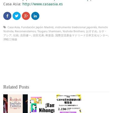
Casa Asia:
http://www.casaasia.es
Casa Asia
,
Fundación Japón Madrid
,
instrumento tradicional japonés
,
Kenichi
Yoshida
,
Recomendamos
,
Tsugaru Shamisen
,
Yoshida Brothers
,
おすすめ
,
カサ・
アシア
,
伝統
,
吉田健一
,
吉田兄弟
,
和楽器
,
国際交流基金マドリード日本文化センター
,
津軽三味線
Related Posts