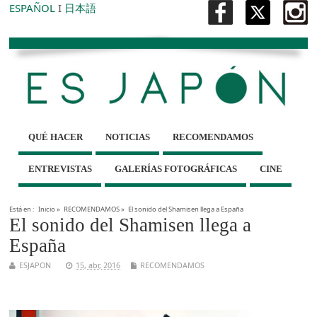
ESPAÑOL
I
日本語
QUÉ HACER
NOTICIAS
RECOMENDAMOS
ENTREVISTAS
GALERÍAS FOTOGRÁFICAS
CINE
Está en :
Inicio
»
RECOMENDAMOS
»
El sonido del Shamisen llega a España
El sonido del Shamisen llega a
España
ESJAPON
15, abr, 2016
RECOMENDAMOS