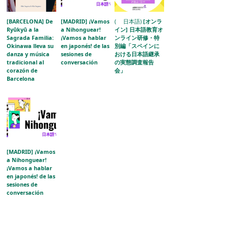
[BARCELONA] De
[MADRID] ¡Vamos
( 日本語)
[オンラ
Ryūkyū a la
a Nihonguear!
イン] 日本語教育オ
Sagrada Familia:
¡Vamos a hablar
ンライン研修・特
Okinawa lleva su
en japonés! de las
別編「スペインに
danza y música
sesiones de
おける日本語継承
tradicional al
conversación
の実態調査報告
corazón de
会」
Barcelona
[MADRID] ¡Vamos
a Nihonguear!
¡Vamos a hablar
en japonés! de las
sesiones de
conversación