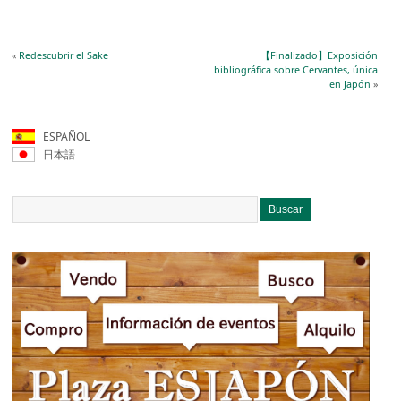
«
Redescubrir el Sake
【Finalizado】Exposición
bibliográfica sobre Cervantes, única
en Japón
»
ESPAÑOL
日本語