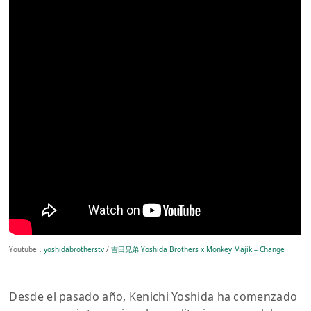
Youtube：
yoshidabrotherstv
/
吉田兄弟 Yoshida Brothers x Monkey Majik – Change
Desde el pasado año, Kenichi Yoshida ha comenzado