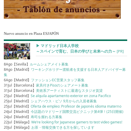
Nuevo anuncio en Plaza ESJAPÓN
▶︎ マドリッド日本人学校
～スペインで育む、日本の学びと未来への力～
[PR]
8Ago【Sevilla】
ルームシェアメイト募集
8Ago【Madrid】
ワーキングホリデー渡航者を支援する日本人アドバイザー募
集
6Ago【Madrid】
ファッションEC営業スタッフ募集
31Jul【Barcelona】
家具付きPisoのシェアメート募集
31Jul【Barcelona】
美術系アーティストに最適なスタジオ賃貸
25Jul【Madrid】
Se alquila apartamento exterior en zona Pacifico
25Jul【Madrid】
シェアハウス・ピソ 9月からの入居者募集
25Jul【Madrid】
Oferta de empleo: Profesor de japonés idioma materno
24Jul【Madrid】
今話題のマドリード国際交流ピクニック第4弾！(25日開催)
24Jul【Madrid】
寿司を握れる方募集
22Jul【Málaga】
We’re looking for Japanese gamers to test video games!
20Jul【Málaga】
お茶・情報交換できる方を探しています