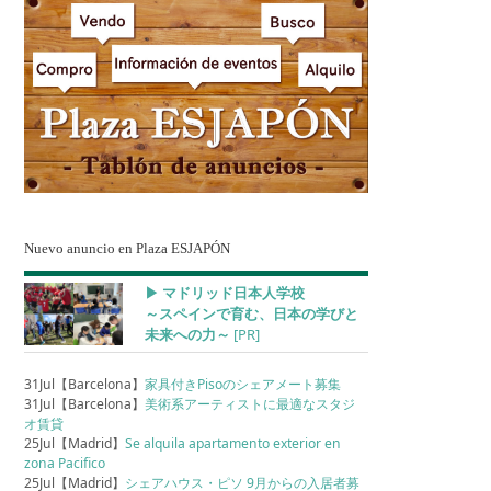
Nuevo anuncio en Plaza ESJAPÓN
▶︎ マドリッド日本人学校
～スペインで育む、日本の学びと
未来への力～
[PR]
31Jul【Barcelona】
家具付きPisoのシェアメート募集
31Jul【Barcelona】
美術系アーティストに最適なスタジ
オ賃貸
25Jul【Madrid】
Se alquila apartamento exterior en
zona Pacifico
25Jul【Madrid】
シェアハウス・ピソ 9月からの入居者募