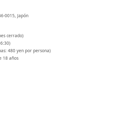
46-0015, Japón
nes cerrado)
16:30)
nas: 480 yen por persona)
 18 años