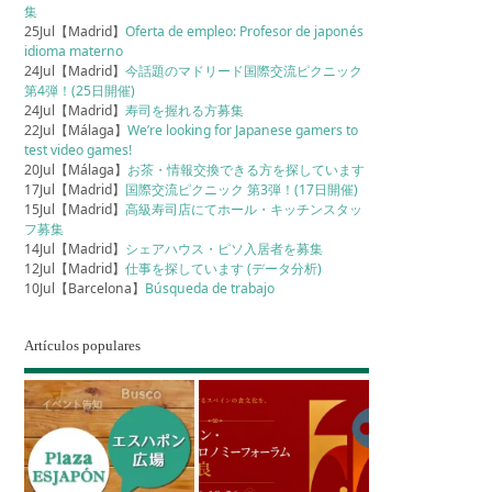
集
25Jul【Madrid】
Oferta de empleo: Profesor de japonés
idioma materno
24Jul【Madrid】
今話題のマドリード国際交流ピクニック
第4弾！(25日開催)
24Jul【Madrid】
寿司を握れる方募集
22Jul【Málaga】
We’re looking for Japanese gamers to
test video games!
20Jul【Málaga】
お茶・情報交換できる方を探しています
17Jul【Madrid】
国際交流ピクニック 第3弾！(17日開催)
15Jul【Madrid】
高級寿司店にてホール・キッチンスタッ
フ募集
14Jul【Madrid】
シェアハウス・ピソ入居者を募集
12Jul【Madrid】
仕事を探しています (データ分析)
10Jul【Barcelona】
Búsqueda de trabajo
Artículos populares