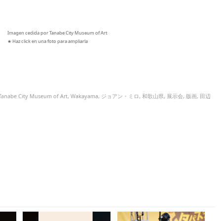
Imagen cedida por Tanabe City Museum of Art
★ Haz click en una foto para ampliarla
Tanabe City Museum of Art
,
Wakayama
,
ジョアン・ミロ
,
和歌山県
,
展示会
,
版画
,
田辺