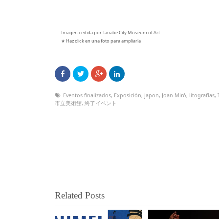
Imagen cedida por Tanabe City Museum of Art
★ Haz click en una foto para ampliarla
Eventos finalizados
,
Exposición
,
japon
,
Joan Miró
,
litografías
,
市立美術館
,
終了イベント
Related Posts