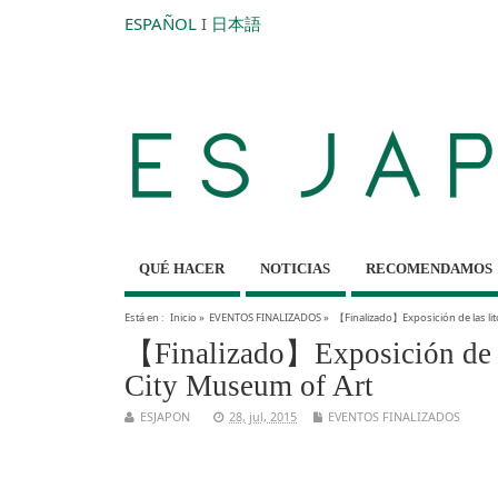
ESPAÑOL
I
日本語
QUÉ HACER
NOTICIAS
RECOMENDAMOS
Está en :
Inicio
»
EVENTOS FINALIZADOS
»
【Finalizado】Exposición de las li
【Finalizado】Exposición de la
City Museum of Art
ESJAPON
28, jul, 2015
EVENTOS FINALIZADOS