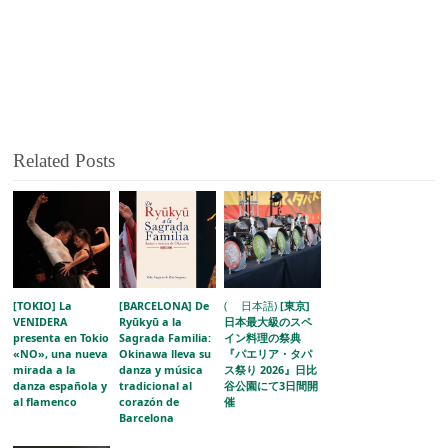
Related Posts
[TOKIO] La
[BARCELONA] De
( 日本語)
[東京]
VENIDERA
Ryūkyū a la
日本最大級のスペ
presenta en Tokio
Sagrada Familia:
イン料理の祭典
«NO», una nueva
Okinawa lleva su
『パエリア・タパ
mirada a la
danza y música
ス祭り 2026』日比
danza española y
tradicional al
谷公園にて3日間開
al flamenco
corazón de
催
Barcelona