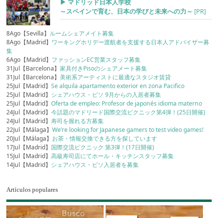
▶︎ マドリッド日本人学校
～スペインで育む、日本の学びと未来への力～
[PR]
8Ago【Sevilla】
ルームシェアメイト募集
8Ago【Madrid】
ワーキングホリデー渡航者を支援する日本人アドバイザー募
集
6Ago【Madrid】
ファッションEC営業スタッフ募集
31Jul【Barcelona】
家具付きPisoのシェアメート募集
31Jul【Barcelona】
美術系アーティストに最適なスタジオ賃貸
25Jul【Madrid】
Se alquila apartamento exterior en zona Pacifico
25Jul【Madrid】
シェアハウス・ピソ 9月からの入居者募集
25Jul【Madrid】
Oferta de empleo: Profesor de japonés idioma materno
24Jul【Madrid】
今話題のマドリード国際交流ピクニック第4弾！(25日開催)
24Jul【Madrid】
寿司を握れる方募集
22Jul【Málaga】
We’re looking for Japanese gamers to test video games!
20Jul【Málaga】
お茶・情報交換できる方を探しています
17Jul【Madrid】
国際交流ピクニック 第3弾！(17日開催)
15Jul【Madrid】
高級寿司店にてホール・キッチンスタッフ募集
14Jul【Madrid】
シェアハウス・ピソ入居者を募集
Artículos populares