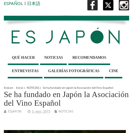
ESPAÑOL
I
日本語
QUÉ HACER
NOTICIAS
RECOMENDAMOS
ENTREVISTAS
GALERÍAS FOTOGRÁFICAS
CINE
Está en :
Inicio
»
NOTICIAS
»
Se ha fundado en Japón la Asociación del Vino Español
Se ha fundado en Japón la Asociación
del Vino Español
ESJAPON
3, ago, 2015
NOTICIAS