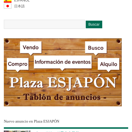
ESPAÑOL
日本語
Nuevo anuncio en Plaza ESJAPÓN