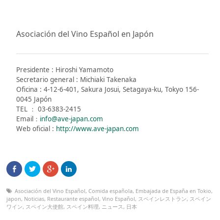
Asociación del Vino Español en Japón
Presidente : Hiroshi Yamamoto
Secretario general : Michiaki Takenaka
Oficina : 4-12-6-401, Sakura Josui, Setagaya-ku, Tokyo 156-
0045 Japón
TEL ： 03-6383-2415
Email：
info@ave-japan.com
Web oficial :
http://www.ave-japan.com
Asociación del Vino Español
,
Comida española
,
Embajada de España en Tokio
,
japon
,
Noticias
,
Restaurante español
,
Vino Español
,
スペインレストラン
,
スペイン
ワイン
,
スペイン大使館
,
スペイン料理
,
ニュース
,
日本