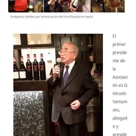
Imágenes cedidas por la Asociación del Vino Español en Japón
El
primer
preside
nte de
la
Asociaci
ón es D.
Hiroshi
Yamam
oto,
abogad
o y
preside