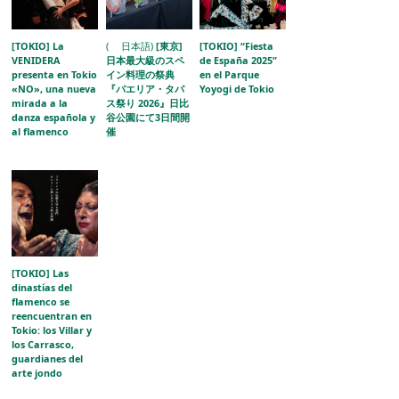
[TOKIO] La
( 日本語)
[東京]
[TOKIO] “Fiesta
VENIDERA
日本最大級のスペ
de España 2025”
presenta en Tokio
イン料理の祭典
en el Parque
«NO», una nueva
『パエリア・タパ
Yoyogi de Tokio
mirada a la
ス祭り 2026』日比
danza española y
谷公園にて3日間開
al flamenco
催
[TOKIO] Las
dinastías del
flamenco se
reencuentran en
Tokio: los Villar y
los Carrasco,
guardianes del
arte jondo