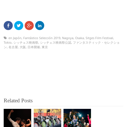
en Japón
,
Fantástico Selección 2019
,
Nagoya
,
Osaka
,
Sitges Film Festival
,
Tokio
,
シッチェス映画祭
,
シッチェス映画祭公認
,
ファンタスティック・セレクショ
ン
,
名古屋
,
大阪
,
日本開催
,
東京
Related Posts