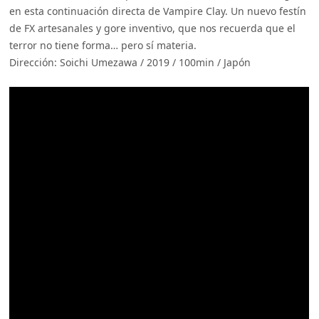
en esta continuación directa de Vampire Clay. Un nuevo festín
de FX artesanales y gore inventivo, que nos recuerda que el
terror no tiene forma… pero sí materia.
Dirección: Soichi Umezawa / 2019 / 100min / Japón