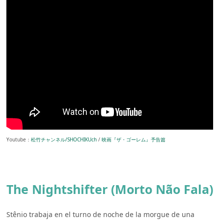
Youtube：
松竹チャンネル/SHOCHIKUch
/
映画『ザ・ゴーレム』予告篇
The Nightshifter (Morto Não Fala)
Stênio trabaja en el turno de noche de la morgue de una