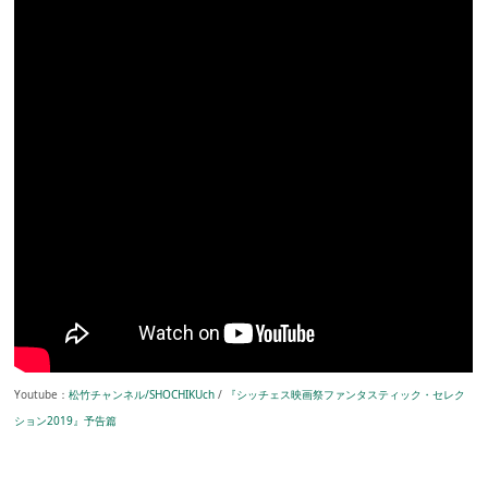
Youtube：
松竹チャンネル/SHOCHIKUch
/
『シッチェス映画祭ファンタスティック・セレク
ション2019』予告篇