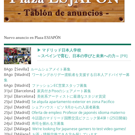
Nuevo anuncio en Plaza ESJAPÓN
▶︎ マドリッド日本人学校
～スペインで育む、日本の学びと未来への力～
[PR]
8Ago【Sevilla】
ルームシェアメイト募集
8Ago【Madrid】
ワーキングホリデー渡航者を支援する日本人アドバイザー募
集
6Ago【Madrid】
ファッションEC営業スタッフ募集
31Jul【Barcelona】
家具付きPisoのシェアメート募集
31Jul【Barcelona】
美術系アーティストに最適なスタジオ賃貸
25Jul【Madrid】
Se alquila apartamento exterior en zona Pacifico
25Jul【Madrid】
シェアハウス・ピソ 9月からの入居者募集
25Jul【Madrid】
Oferta de empleo: Profesor de japonés idioma materno
24Jul【Madrid】
今話題のマドリード国際交流ピクニック第4弾！(25日開催)
24Jul【Madrid】
寿司を握れる方募集
22Jul【Málaga】
We’re looking for Japanese gamers to test video games!
20Jul【Málaga】
お茶・情報交換できる方を探しています