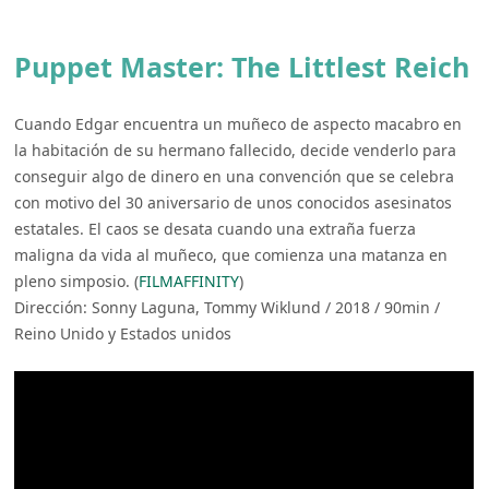
Puppet Master: The Littlest Reich
Cuando Edgar encuentra un muñeco de aspecto macabro en
la habitación de su hermano fallecido, decide venderlo para
conseguir algo de dinero en una convención que se celebra
con motivo del 30 aniversario de unos conocidos asesinatos
estatales. El caos se desata cuando una extraña fuerza
maligna da vida al muñeco, que comienza una matanza en
pleno simposio. (
FILMAFFINITY
)
Dirección: Sonny Laguna, Tommy Wiklund / 2018 / 90min /
Reino Unido y Estados unidos