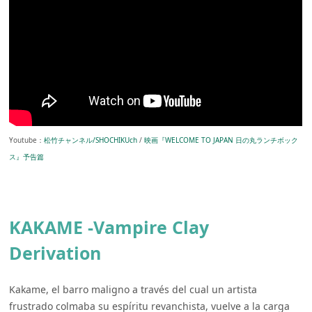
Youtube：
松竹チャンネル/SHOCHIKUch
/
映画『WELCOME TO JAPAN 日の丸ランチボック
ス』予告篇
KAKAME -Vampire Clay
Derivation
Kakame, el barro maligno a través del cual un artista
frustrado colmaba su espíritu revanchista, vuelve a la carga