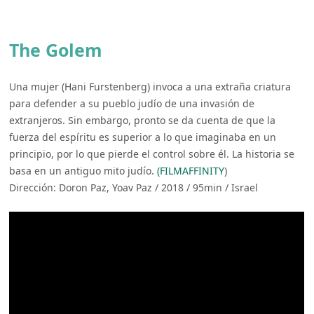
The Golem
Una mujer (Hani Furstenberg) invoca a una extraña criatura
para defender a su pueblo judío de una invasión de
extranjeros. Sin embargo, pronto se da cuenta de que la
fuerza del espíritu es superior a lo que imaginaba en un
principio, por lo que pierde el control sobre él. La historia se
basa en un antiguo mito judío.
(FILMAFFINITY
)
Dirección: Doron Paz, Yoav Paz / 2018 / 95min / Israel