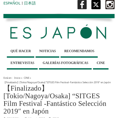
ESPAÑOL
I
日本語
QUÉ HACER
NOTICIAS
RECOMENDAMOS
ENTREVISTAS
GALERÍAS FOTOGRÁFICAS
CINE
Está en :
Inicio
»
CINE
»
【Finalizado】[Tokio/Nagoya/Osaka] “SITGES Film Festival -Fantástico Selección 2019″ en Japón
【Finalizado】
[Tokio/Nagoya/Osaka] “SITGES
Film Festival -Fantástico Selección
2019″ en Japón