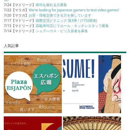
7/24【マドリード】
寿司を握れる方募集
7/22【マラガ】
We’re looking for Japanese gamers to test video games!
7/20【マラガ】
お茶・情報交換できる方を探しています
7/17【マドリード】
国際交流ピクニック 第3弾！(17日開催)
7/15【マドリード】
高級寿司店にてホール・キッチンスタッフ募集
7/14【マドリード】
シェアハウス・ピソ入居者を募集
人気記事