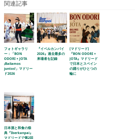
関連記事
フォトギャラリ
『イベルカンパイ
[マドリード]
ー：「BON
2026』過去最多の
『BON ODORI ×
ODORI × JOTA
来場者を記録
JOTA』マドリード
¡Bailamos
で日本とスペイン
juntos!」マドリー
の踊りがひとつの
ド2026
輪に
日本酒と和食の祭
典『Iberkanpai』
マドリードで第2回