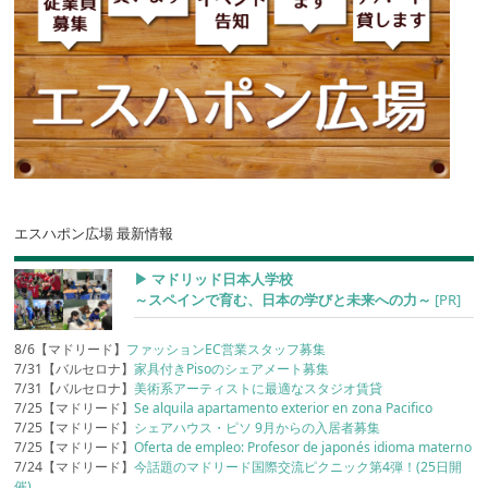
エスハポン広場 最新情報
▶︎ マドリッド日本人学校
～スペインで育む、日本の学びと未来への力～
[PR]
8/6【マドリード】
ファッションEC営業スタッフ募集
7/31【バルセロナ】
家具付きPisoのシェアメート募集
7/31【バルセロナ】
美術系アーティストに最適なスタジオ賃貸
7/25【マドリード】
Se alquila apartamento exterior en zona Pacifico
7/25【マドリード】
シェアハウス・ピソ 9月からの入居者募集
7/25【マドリード】
Oferta de empleo: Profesor de japonés idioma materno
7/24【マドリード】
今話題のマドリード国際交流ピクニック第4弾！(25日開
催)