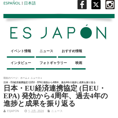
ESPAÑOL
I
日本語
イベント情報
ニュース
おすすめ情報
インタビュー
フォトギャラリー
映画
現在のページ :
ホーム
»
ニュース
»
日本・EU経済連携協定 (日EU・EPA) 発効から4周年、過去4年の進捗と成果を振り返る
日本・EU経済連携協定 (日EU・
EPA) 発効から4周年、過去4年の
進捗と成果を振り返る
ESJAPON
1, 2月, 2024
ニュース