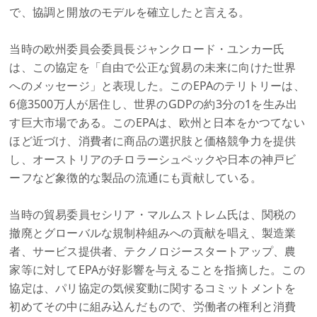
で、協調と開放のモデルを確立したと言える。
当時の欧州委員会委員長ジャンクロード・ユンカー氏
は、この協定を「自由で公正な貿易の未来に向けた世界
へのメッセージ」と表現した。このEPAのテリトリーは、
6億3500万人が居住し、世界のGDPの約3分の1を生み出
す巨大市場である。このEPAは、欧州と日本をかつてない
ほど近づけ、消費者に商品の選択肢と価格競争力を提供
し、オーストリアのチロラーシュペックや日本の神戸ビ
ーフなど象徴的な製品の流通にも貢献している。
当時の貿易委員セシリア・マルムストレム氏は、関税の
撤廃とグローバルな規制枠組みへの貢献を唱え、製造業
者、サービス提供者、テクノロジースタートアップ、農
家等に対してEPAが好影響を与えることを指摘した。この
協定は、パリ協定の気候変動に関するコミットメントを
初めてその中に組み込んだもので、労働者の権利と消費