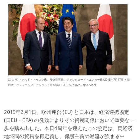
(左より) ドナルド・トゥスク氏、安倍晋三氏、ジャンクロード・ユンカー氏 (2018年7月17日) / 撮
影者：エティエンヌ・アンソット氏 (出典：EC – Audiovisual Service)
2019年2月1日、欧州連合 (EU) と日本は、経済連携協定
(日EU・EPA) の発効によりその貿易関係において重要な一
歩を踏み出した。本日4周年を迎えたこの協定は、両経済
地域間の貿易を再定義し、保護主義の潮流が強まる中