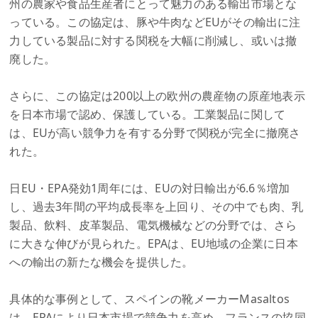
州の農家や食品生産者にとって魅力のある輸出市場とな
っている。この協定は、豚や牛肉などEUがその輸出に注
力している製品に対する関税を大幅に削減し、或いは撤
廃した。
さらに、この協定は200以上の欧州の農産物の原産地表示
を日本市場で認め、保護している。工業製品に関して
は、EUが高い競争力を有する分野で関税が完全に撤廃さ
れた。
日EU・EPA発効1周年には、EUの対日輸出が6.6％増加
し、過去3年間の平均成長率を上回り、その中でも肉、乳
製品、飲料、皮革製品、電気機械などの分野では、さら
に大きな伸びが見られた。EPAは、EU地域の企業に日本
への輸出の新たな機会を提供した。
具体的な事例として、スペインの靴メーカーMasaltos
は、EPAにより日本市場で競争力を高め、フランスの協同