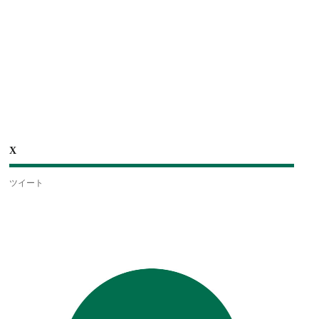
X
ツイート