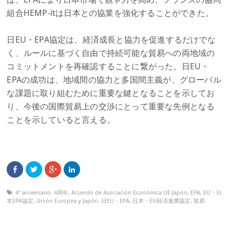
組合HEMP-itは日本との協業を強化することができた。
日EU・EPA協定は、経済成長と協力を促進するだけでな
く、ルールに基づく自由で持続可能な貿易への両地域の
コミットメントを再確認することに繋がった。日EU・
EPAの成功は、地域間の協力と多国間主義が、グローバル
な課題に取り組むために重要な鍵となることを示してお
り、今後の国際貿易上の交渉にとって重要な先例となる
ことを示していると言える。
4º aniversario
,
4周年
,
Acuerdo de Asociación Económica UE-Japón
,
EPA
,
EU・日
本EPA協定
,
Unión Europea y Japón
,
日EU・EPA
,
日本・EU経済連携協定
,
貿易