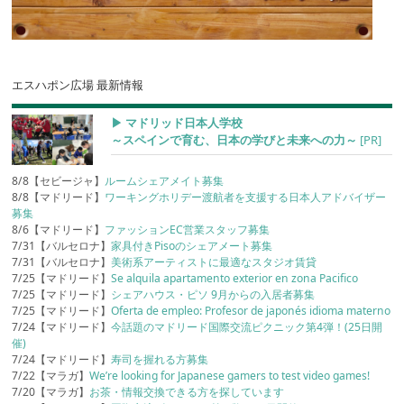
エスハポン広場 最新情報
▶︎ マドリッド日本人学校
～スペインで育む、日本の学びと未来への力～
[PR]
8/8【セビージャ】
ルームシェアメイト募集
8/8【マドリード】
ワーキングホリデー渡航者を支援する日本人アドバイザー
募集
8/6【マドリード】
ファッションEC営業スタッフ募集
7/31【バルセロナ】
家具付きPisoのシェアメート募集
7/31【バルセロナ】
美術系アーティストに最適なスタジオ賃貸
7/25【マドリード】
Se alquila apartamento exterior en zona Pacifico
7/25【マドリード】
シェアハウス・ピソ 9月からの入居者募集
7/25【マドリード】
Oferta de empleo: Profesor de japonés idioma materno
7/24【マドリード】
今話題のマドリード国際交流ピクニック第4弾！(25日開
催)
7/24【マドリード】
寿司を握れる方募集
7/22【マラガ】
We’re looking for Japanese gamers to test video games!
7/20【マラガ】
お茶・情報交換できる方を探しています