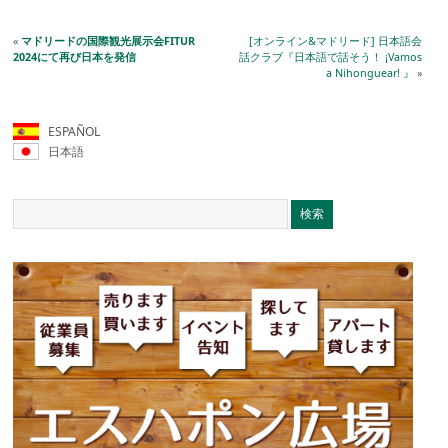
«
マドリードの国際観光展示会FITUR
[オンライン&マドリード] 日本語会
2024にて再び日本を発信
話クラブ『日本語で話そう！ ¡Vamos
a Nihonguear! 』
»
ESPAÑOL
日本語