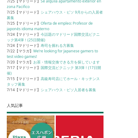
7/25【マドリード】
Se alquila apartamento exterior en
zona Pacifico
7/25【マドリード】
シェアハウス・ピソ 9月からの入居者
募集
7/25【マドリード】
Oferta de empleo: Profesor de
japonés idioma materno
7/24【マドリード】
今話題のマドリード国際交流ピクニ
ック第4弾！(25日開催)
7/24【マドリード】
寿司を握れる方募集
7/22【マラガ】
We’re looking for Japanese gamers to
test video games!
7/20【マラガ】
お茶・情報交換できる方を探しています
7/17【マドリード】
国際交流ピクニック 第3弾！(17日開
催)
7/15【マドリード】
高級寿司店にてホール・キッチンス
タッフ募集
7/14【マドリード】
シェアハウス・ピソ入居者を募集
人気記事