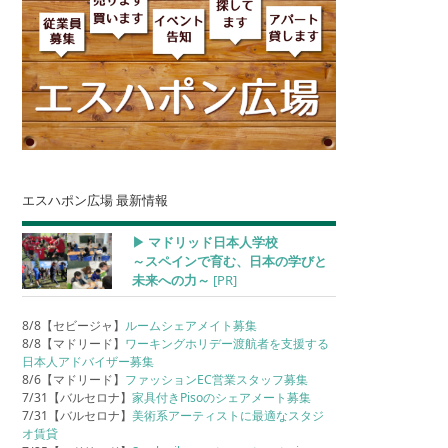
エスハポン広場 最新情報
▶︎ マドリッド日本人学校
～スペインで育む、日本の学びと
未来への力～
[PR]
8/8【セビージャ】
ルームシェアメイト募集
8/8【マドリード】
ワーキングホリデー渡航者を支援する
日本人アドバイザー募集
8/6【マドリード】
ファッションEC営業スタッフ募集
7/31【バルセロナ】
家具付きPisoのシェアメート募集
7/31【バルセロナ】
美術系アーティストに最適なスタジ
オ賃貸