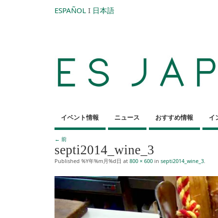
ESPAÑOL
I
日本語
イベント情報
ニュース
おすすめ情報
イ
← 前
septi2014_wine_3
Published
%Y年%m月%d日
at
800 × 600
in
septi2014_wine_3
.