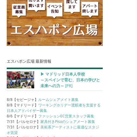
エスハポン広場 最新情報
▶︎ マドリッド日本人学校
～スペインで育む、日本の学びと
未来への力～
[PR]
8/8【セビージャ】
ルームシェアメイト募集
8/8【マドリード】
ワーキングホリデー渡航者を支援する
日本人アドバイザー募集
8/6【マドリード】
ファッションEC営業スタッフ募集
7/31【バルセロナ】
家具付きPisoのシェアメート募集
7/31【バルセロナ】
美術系アーティストに最適なスタジ
オ賃貸