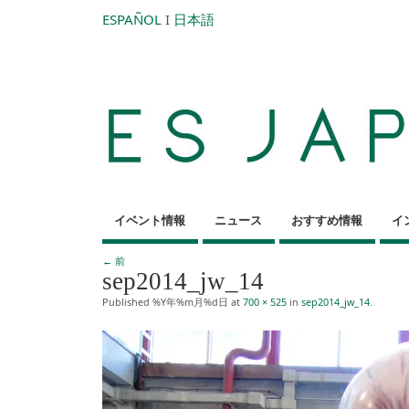
ESPAÑOL
I
日本語
イベント情報
ニュース
おすすめ情報
イ
← 前
sep2014_jw_14
Published
%Y年%m月%d日
at
700 × 525
in
sep2014_jw_14
.