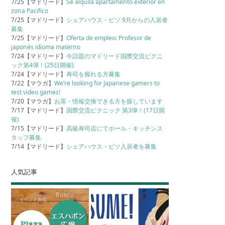
7/25【マドリード】
Se alquila apartamento exterior en
zona Pacifico
7/25【マドリード】
シェアハウス・ピソ 9月からの入居者
募集
7/25【マドリード】
Oferta de empleo: Profesor de
japonés idioma materno
7/24【マドリード】
今話題のマドリード国際交流ピクニ
ック第4弾！(25日開催)
7/24【マドリード】
寿司を握れる方募集
7/22【マラガ】
We’re looking for Japanese gamers to
test video games!
7/20【マラガ】
お茶・情報交換できる方を探しています
7/17【マドリード】
国際交流ピクニック 第3弾！(17日開
催)
7/15【マドリード】
高級寿司店にてホール・キッチンス
タッフ募集
7/14【マドリード】
シェアハウス・ピソ入居者を募集
人気記事