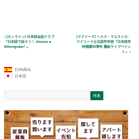
«
[オンライン] 日本語会話クラブ
[マドリード] ヘスス・マエストロ・
『日本語で話そう！ ¡Vamos a
マドリード公立語学学校『日本語学
Nihonguear! 』
科開講50周年 墨絵ライブペイン
ト』
»
ESPAÑOL
日本語