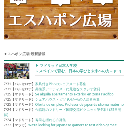
エスハポン広場 最新情報
▶︎ マドリッド日本人学校
～スペインで育む、日本の学びと未来への力～
[PR]
7/31【バルセロナ】
家具付きPisoのシェアメート募集
7/31【バルセロナ】
美術系アーティストに最適なスタジオ賃貸
7/25【マドリード】
Se alquila apartamento exterior en zona Pacifico
7/25【マドリード】
シェアハウス・ピソ 9月からの入居者募集
7/25【マドリード】
Oferta de empleo: Profesor de japonés idioma materno
7/24【マドリード】
今話題のマドリード国際交流ピクニック第4弾！(25日開
催)
7/24【マドリード】
寿司を握れる方募集
7/22【マラガ】
We’re looking for Japanese gamers to test video games!