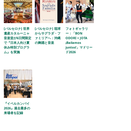
[バルセロナ] 世界
[バルセロナ] 琉球
フォトギャラリ
遺産カタルーニャ
からサグラダ・フ
ー：「BON
音楽堂が6日間限定
ァミリアへ：沖縄
ODORI × JOTA
で『日本人向け夏
の舞踊と音楽
¡Bailamos
休み特別プログラ
juntos!」マドリー
ム』を実施
ド2026
『イベルカンパイ
2026』過去最多の
来場者を記録