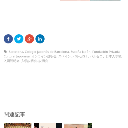
Barcelona
,
Colegio japonés de Barcelona
,
España-Japón
,
Fundación Privada
Cultural Japonesa
,
オンライン説明会
,
スペイン
,
バルセロナ
,
バルセロナ日本人学校
,
入園説明会
,
入学説明会
,
説明会
関連記事