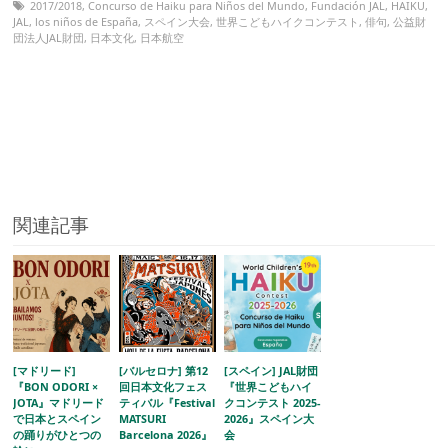
2017/2018
,
Concurso de Haiku para Niños del Mundo
,
Fundación JAL
,
HAIKU
,
JAL
,
los niños de España
,
スペイン大会
,
世界こどもハイクコンテスト
,
俳句
,
公益財
団法人JAL財団
,
日本文化
,
日本航空
関連記事
[マドリード]
[バルセロナ] 第12
[スペイン] JAL財団
『BON ODORI ×
回日本文化フェス
『世界こどもハイ
JOTA』マドリード
ティバル『Festival
クコンテスト 2025-
で日本とスペイン
MATSURI
2026』スペイン大
の踊りがひとつの
Barcelona 2026』
会