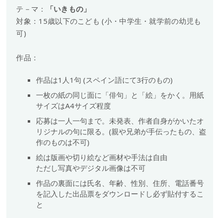
テ－マ：
「いきもの」
対象：15歳以下のこども (小・中学生・就学前の幼児も
可)
作品：
作品は1人1句 (スペイン語にて3行のもの)
一枚の紙の同じ面に「俳句」と「絵」をかく。用紙
サイズはA4サイズ程度
応募は一人一句まで。未発表、作者自身がかいたオ
リジナルの句に限る。(親や兄弟が手伝ったもの、盗
作のものは不可)
絵は版画や切り絵など画材や手法は自由
ただし写真やデジタル画像は不可
作品の裏面には氏名、年齢、性別、住所、電話番号
を記入した出品票をダウンロードし必ず貼付するこ
と