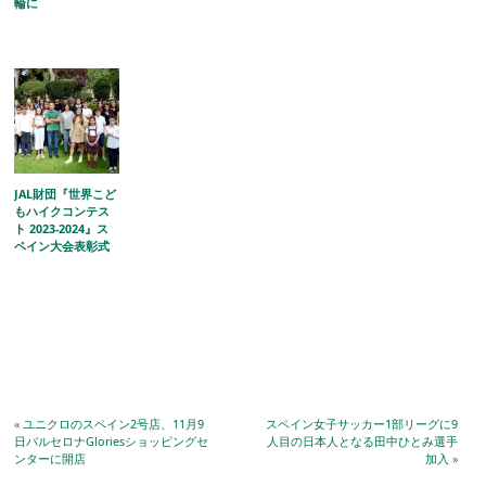
輪に
JAL財団『世界こど
もハイクコンテス
ト 2023-2024』ス
ペイン大会表彰式
«
ユニクロのスペイン2号店、11月9
スペイン女子サッカー1部リーグに9
日バルセロナGloriesショッピングセ
人目の日本人となる田中ひとみ選手
ンターに開店
加入
»