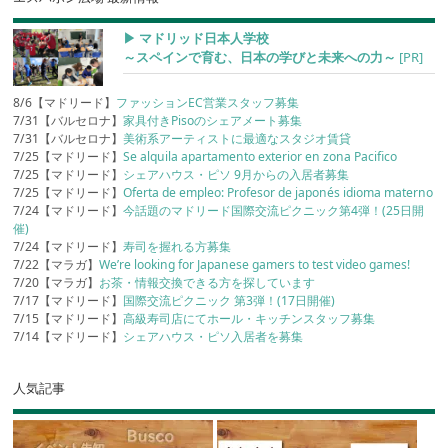
▶︎ マドリッド日本人学校
～スペインで育む、日本の学びと未来への力～
[PR]
8/6【マドリード】
ファッションEC営業スタッフ募集
7/31【バルセロナ】
家具付きPisoのシェアメート募集
7/31【バルセロナ】
美術系アーティストに最適なスタジオ賃貸
7/25【マドリード】
Se alquila apartamento exterior en zona Pacifico
7/25【マドリード】
シェアハウス・ピソ 9月からの入居者募集
7/25【マドリード】
Oferta de empleo: Profesor de japonés idioma materno
7/24【マドリード】
今話題のマドリード国際交流ピクニック第4弾！(25日開
催)
7/24【マドリード】
寿司を握れる方募集
7/22【マラガ】
We’re looking for Japanese gamers to test video games!
7/20【マラガ】
お茶・情報交換できる方を探しています
7/17【マドリード】
国際交流ピクニック 第3弾！(17日開催)
7/15【マドリード】
高級寿司店にてホール・キッチンスタッフ募集
7/14【マドリード】
シェアハウス・ピソ入居者を募集
人気記事