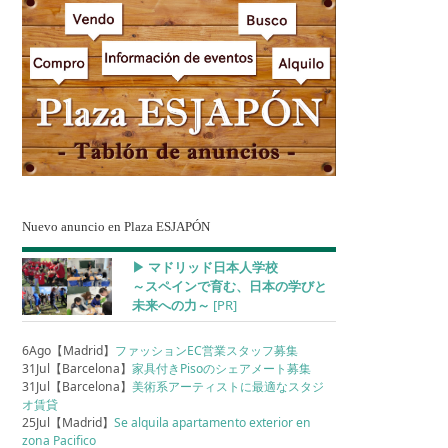
Nuevo anuncio en Plaza ESJAPÓN
▶︎ マドリッド日本人学校
～スペインで育む、日本の学びと
未来への力～
[PR]
6Ago【Madrid】
ファッションEC営業スタッフ募集
31Jul【Barcelona】
家具付きPisoのシェアメート募集
31Jul【Barcelona】
美術系アーティストに最適なスタジ
オ賃貸
25Jul【Madrid】
Se alquila apartamento exterior en
zona Pacifico