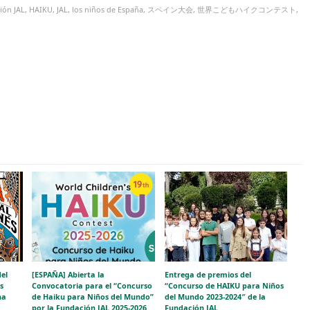
ión JAL
,
HAIKU
,
JAL
,
los niños de España
,
スペイン大会
,
世界こどもハイクコンテスト
,
del
[ESPAÑA] Abierta la
Entrega de premios del
s
Convocatoria para el “Concurso
“Concurso de HAIKU para Niños
na
de Haiku para Niños del Mundo”
del Mundo 2023-2024″ de la
por la Fundación JAL 2025-2026
Fundación JAL