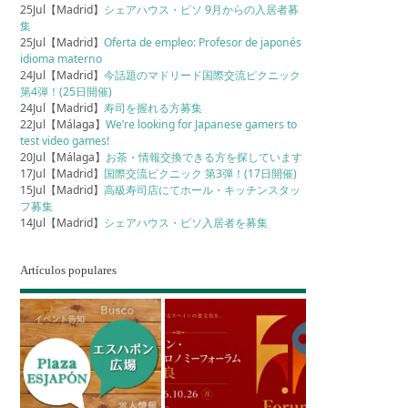
25Jul【Madrid】
シェアハウス・ピソ 9月からの入居者募
集
25Jul【Madrid】
Oferta de empleo: Profesor de japonés
idioma materno
24Jul【Madrid】
今話題のマドリード国際交流ピクニック
第4弾！(25日開催)
24Jul【Madrid】
寿司を握れる方募集
22Jul【Málaga】
We’re looking for Japanese gamers to
test video games!
20Jul【Málaga】
お茶・情報交換できる方を探しています
17Jul【Madrid】
国際交流ピクニック 第3弾！(17日開催)
15Jul【Madrid】
高級寿司店にてホール・キッチンスタッ
フ募集
14Jul【Madrid】
シェアハウス・ピソ入居者を募集
Artículos populares