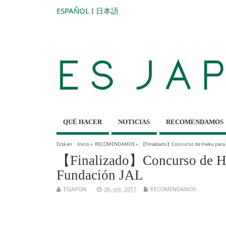
ESPAÑOL
I
日本語
QUÉ HACER
NOTICIAS
RECOMENDAMOS
Está en :
Inicio
»
RECOMENDAMOS
»
【Finalizado】Concurso de Haiku para 
【Finalizado】Concurso de Ha
Fundación JAL
ESJAPON
30, oct, 2017
RECOMENDAMOS