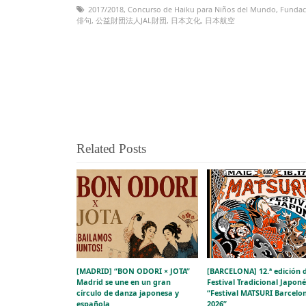
2017/2018
,
Concurso de Haiku para Niños del Mundo
,
Fundac
俳句
,
公益財団法人JAL財団
,
日本文化
,
日本航空
Related Posts
[MADRID] “BON ODORI × JOTA”
[BARCELONA] 12.ª edición 
Madrid se une en un gran
Festival Tradicional Japoné
círculo de danza japonesa y
“Festival MATSURI Barcelo
española
2026”