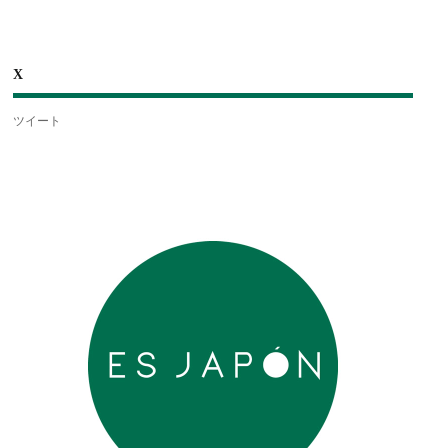
X
ツイート