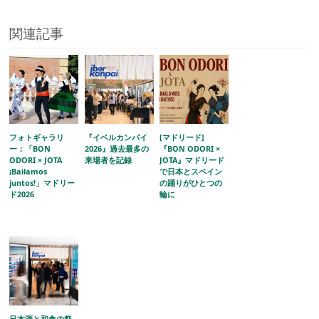
関連記事
フォトギャラリ
『イベルカンパイ
[マドリード]
ー：「BON
2026』過去最多の
『BON ODORI ×
ODORI × JOTA
来場者を記録
JOTA』マドリード
¡Bailamos
で日本とスペイン
juntos!」マドリー
の踊りがひとつの
ド2026
輪に
日本酒と和食の祭