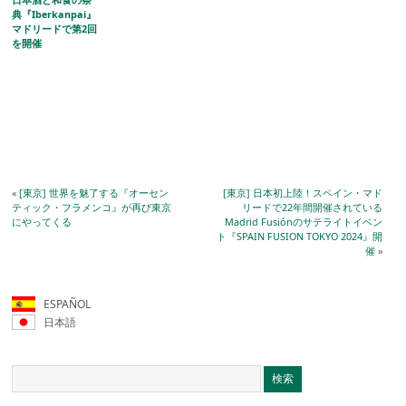
典『Iberkanpai』
マドリードで第2回
を開催
«
[東京] 世界を魅了する『オーセン
[東京] 日本初上陸！スペイン・マド
ティック・フラメンコ』が再び東京
リードで22年間開催されている
にやってくる
Madrid Fusiónのサテライトイベン
ト『SPAIN FUSION TOKYO 2024』開
催
»
ESPAÑOL
日本語