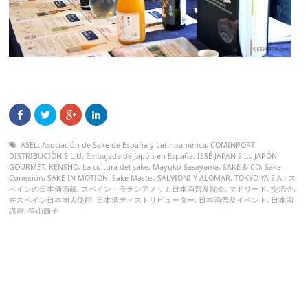
ASEL
,
Asociación de Sake de España y Latinoamérica
,
COMINPORT
DISTRIBUCIÒN S.L.U
,
Embajada de Japón en España
,
ISSÉ JAPAN S.L.
,
JAPÓN
GOURMET
,
KENSHO
,
La cultura del sake
,
Mayuko Sasayama
,
SAKE & CO
,
Sake
Conexión
,
SAKE IN MOTION
,
Sake Master
,
SALVIONI Y ALOMAR
,
TOKYO-YA S.A.
,
ス
ペインの日本酒酒蔵
,
スペイン・ラテンアメリカ日本酒普及協会
,
マドリード
,
交流会
,
在スペイン日本国大使館
,
日本酒ディストリビューター
,
日本酒普及イベント
,
日本酒
講座
,
笹山繭子