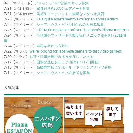
8/6【マドリード】
ファッションEC営業スタッフ募集
7/31【バルセロナ】
家具付きPisoのシェアメート募集
7/31【バルセロナ】
美術系アーティストに最適なスタジオ賃貸
7/25【マドリード】
Se alquila apartamento exterior en zona Pacifico
7/25【マドリード】
シェアハウス・ピソ 9月からの入居者募集
7/25【マドリード】
Oferta de empleo: Profesor de japonés idioma materno
7/24【マドリード】
今話題のマドリード国際交流ピクニック第4弾！(25日開
催)
7/24【マドリード】
寿司を握れる方募集
7/22【マラガ】
We’re looking for Japanese gamers to test video games!
7/20【マラガ】
お茶・情報交換できる方を探しています
7/17【マドリード】
国際交流ピクニック 第3弾！(17日開催)
7/15【マドリード】
高級寿司店にてホール・キッチンスタッフ募集
7/14【マドリード】
シェアハウス・ピソ入居者を募集
人気記事