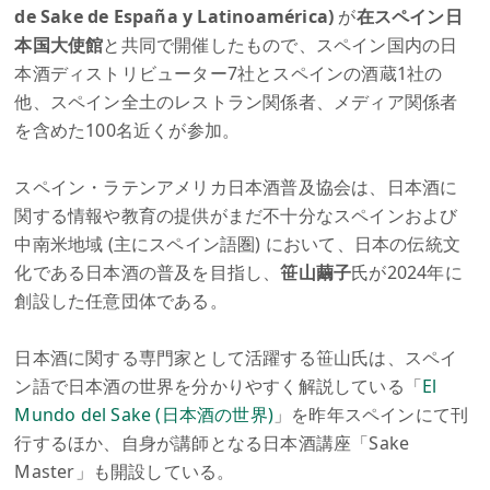
de Sake de España y Latinoamérica)
が
在スペイン日
本国大使館
と共同で開催したもので、スペイン国内の日
本酒ディストリビューター7社とスペインの酒蔵1社の
他、スペイン全土のレストラン関係者、メディア関係者
を含めた100名近くが参加。
スペイン・ラテンアメリカ日本酒普及協会は、日本酒に
関する情報や教育の提供がまだ不十分なスペインおよび
中南米地域 (主にスペイン語圏) において、日本の伝統文
化である日本酒の普及を目指し、
笹山繭子
氏が2024年に
創設した任意団体である。
日本酒に関する専門家として活躍する笹山氏は、スペイ
ン語で日本酒の世界を分かりやすく解説している「
El
Mundo del Sake (日本酒の世界)
」を昨年スペインにて刊
行するほか、自身が講師となる日本酒講座「Sake
Master」も開設している。