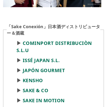
「Sake Conexión」日本酒ディストリビュータ
ー＆酒蔵
▶︎
COMINPORT DISTRIBUCIÒN
S.L.U
▶︎
ISSÉ JAPAN S.L.
▶︎
JAPÓN GOURMET
▶︎
KENSHO
▶︎
SAKE & CO
▶︎
SAKE IN MOTION