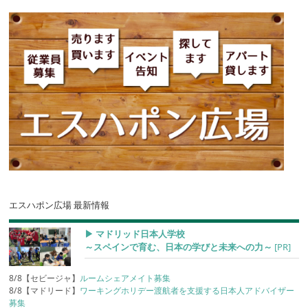
エスハポン広場 最新情報
▶︎ マドリッド日本人学校
～スペインで育む、日本の学びと未来への力～
[PR]
8/8【セビージャ】
ルームシェアメイト募集
8/8【マドリード】
ワーキングホリデー渡航者を支援する日本人アドバイザー
募集