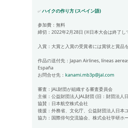
ハイクの作り方 (スペイン語)
✅
参加費：無料
締切：2022年2月28日 (※日本大会は終了し
入賞：大賞と入賞の受賞者には賞状と賞品
作品の送付先：Japan Airlines, líneas aereas 
España
お問合せ先：
kanami.mb3p@jal.com
審査：JAL財団が組織する審査委員会
主催：公益財団法人JAL財団 (旧：財団法人
協賛：日本航空株式会社
後援：外務省、文化庁、公益財団法人日本
協力：国際俳句交流協会、株式会社学研ホ