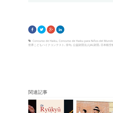
Concurso de Haiku
,
Concurso de Haiku para Niños del Mund
世界こどもハイクコンテスト
,
俳句
,
公益財団法人JAL財団
,
日本航空
関連記事