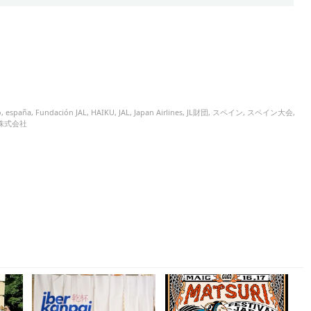
o
,
españa
,
Fundación JAL
,
HAIKU
,
JAL
,
Japan Airlines
,
JL財団
,
スペイン
,
スペイン大会
,
株式会社