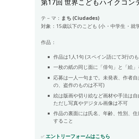
第17回 世界こどもハイクコンテス
テ－マ：
まち (Ciudades)
対象：15歳以下のこども (小・中学生・就
作品：
作品は1人1句 (スペイン語にて3行のも
一枚の紙の同じ面に「俳句」と「絵」
応募は一人一句まで。未発表、作者自
の、盗作のものは不可)
絵は版画や切り絵など画材や手法は自
ただし写真やデジタル画像は不可
作品の裏面には氏名、年齢、性別、住
すること
エントリーフォームはこちら
✅