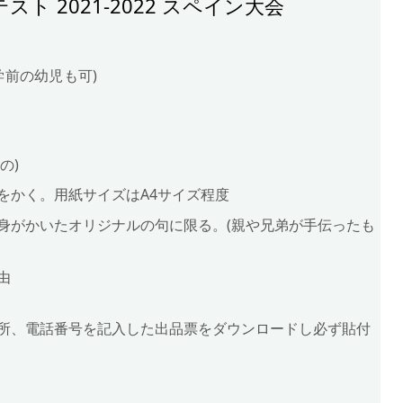
ト 2021-2022 スペイン大会
学前の幼児も可)
の)
をかく。用紙サイズはA4サイズ程度
身がかいたオリジナルの句に限る。(親や兄弟が手伝ったも
由
所、電話番号を記入した出品票をダウンロードし必ず貼付