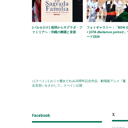
[バルセロナ] 琉球からサグラダ・フ
フォトギャラリー：「BON O
ァミリアへ：沖縄の舞踊と音楽
× JOTA ¡Bailamos juntos
ード2026
«
[スペイン] おジャ魔女どれみ20周年記念作品、劇場版アニメ『魔
女見習いをさがして』スペイン公開
X
Facebook
ツイート