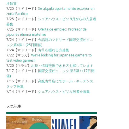
オ賃貸
7/25【マドリード】
Se alquila apartamento exterior en
zona Pacifico
7/25【マドリード】
シェアハウス・ピソ 9月からの入居者
募集
7/25【マドリード】
Oferta de empleo: Profesor de
japonés idioma materno
7/24【マドリード】
今話題のマドリード国際交流ピクニ
ック第4弾！(25日開催)
7/24【マドリード】
寿司を握れる方募集
7/22【マラガ】
We’re looking for Japanese gamers to
test video games!
7/20【マラガ】
お茶・情報交換できる方を探しています
7/17【マドリード】
国際交流ピクニック 第3弾！(17日開
催)
7/15【マドリード】
高級寿司店にてホール・キッチンス
タッフ募集
7/14【マドリード】
シェアハウス・ピソ入居者を募集
人気記事