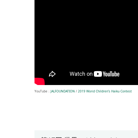
YouTube：
JALFOUNDATION
/
2019 Worid Children’s Haiku Contest