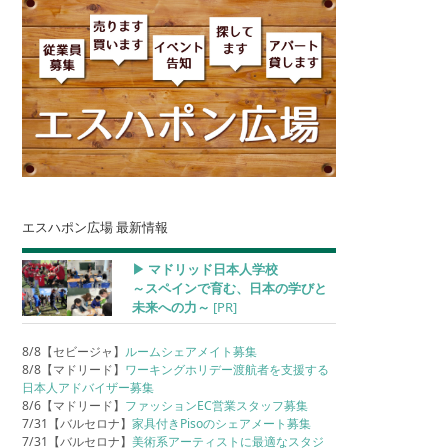
エスハポン広場 最新情報
▶︎ マドリッド日本人学校
～スペインで育む、日本の学びと
未来への力～
[PR]
8/8【セビージャ】
ルームシェアメイト募集
8/8【マドリード】
ワーキングホリデー渡航者を支援する
日本人アドバイザー募集
8/6【マドリード】
ファッションEC営業スタッフ募集
7/31【バルセロナ】
家具付きPisoのシェアメート募集
7/31【バルセロナ】
美術系アーティストに最適なスタジ