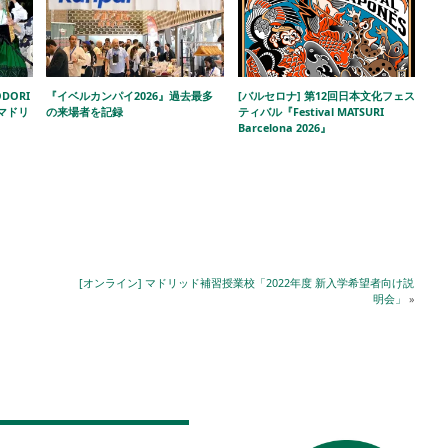
DORI
『イベルカンパイ2026』過去最多
[バルセロナ] 第12回日本文化フェス
!」マドリ
の来場者を記録
ティバル『Festival MATSURI
Barcelona 2026』
[オンライン] マドリッド補習授業校「2022年度 新入学希望者向け説
明会」
»