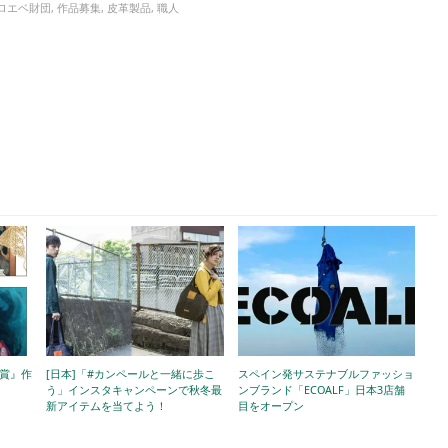
ロエベ財団
,
作品募集
,
皮革製品
,
職人
画賞』作
[日本]「#カンペールと一緒に歩こ
スペイン発サステナブルファッショ
う」インスタキャンペーンで秋冬最
ンブランド「ECOALF」日本3店舗
新アイテムを当てよう！
目をオープン