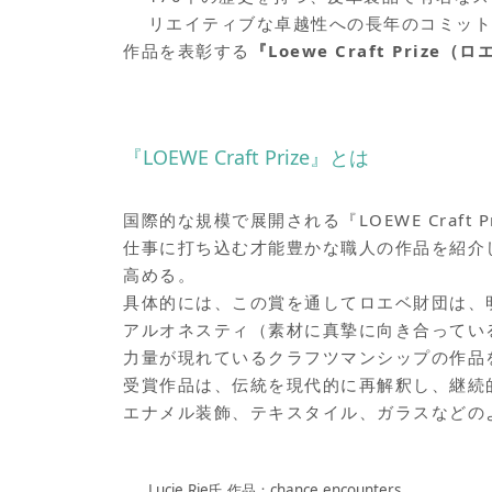
リエイティブな卓越性への長年のコミッ
作品を表彰する
『Loewe Craft Priz
『LOEWE Craft Prize』とは
国際的な規模で展開される『LOEWE Craf
仕事に打ち込む才能豊かな職人の作品を紹介
高める。
具体的には、この賞を通してロエベ財団は、
アルオネスティ（素材に真摯に向き合ってい
力量が現れているクラフツマンシップの作品
受賞作品は、伝統を現代的に再解釈し、継続
エナメル装飾、テキスタイル、ガラスなどの
Lucie Rie氏 作品：chance encounters