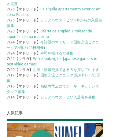
オ賃貸
7/25【マドリード】
Se alquila apartamento exterior en
zona Pacifico
7/25【マドリード】
シェアハウス・ピソ 9月からの入居者
募集
7/25【マドリード】
Oferta de empleo: Profesor de
japonés idioma materno
7/24【マドリード】
今話題のマドリード国際交流ピクニ
ック第4弾！(25日開催)
7/24【マドリード】
寿司を握れる方募集
7/22【マラガ】
We’re looking for Japanese gamers to
test video games!
7/20【マラガ】
お茶・情報交換できる方を探しています
7/17【マドリード】
国際交流ピクニック 第3弾！(17日開
催)
7/15【マドリード】
高級寿司店にてホール・キッチンス
タッフ募集
7/14【マドリード】
シェアハウス・ピソ入居者を募集
人気記事