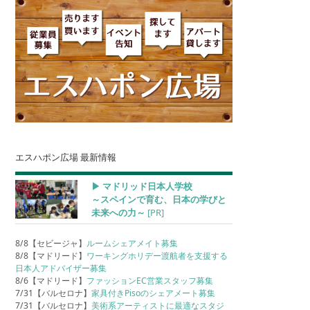
エスハポン広場 最新情報
▶︎ マドリッド日本人学校
～スペインで育む、日本の学びと
未来への力～
[PR]
8/8【セビージャ】
ルームシェアメイト募集
8/8【マドリード】
ワーキングホリデー渡航者を支援する
日本人アドバイザー募集
8/6【マドリード】
ファッションEC営業スタッフ募集
7/31【バルセロナ】
家具付きPisoのシェアメート募集
7/31【バルセロナ】
美術系アーティストに最適なスタジ