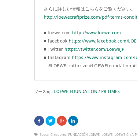
さらに詳しい情報はこちらをご覧ください。
http://loewecraftprize.com/pdf-terms-condi
■ loewe.com
http://www.loewe.com
■ facebook
https://www.facebook.com/LO
■ Twitter
https://twitter.com/LoeweJP
■ Instagram
https://www.instagram.com/l
#LOEWEcraftprize #LOEWEfoundation #l
ソース元：
LOEWE FOUNDATION
/
PR TIMES
Busca
,
Creadores
,
FUNDACIÓN LOEWE
,
LOEWE
,
LOEWE Craft P