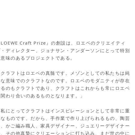
LOEWE Craft Prize』の創設は、ロエベのクリエイティ
ブ・ディレクター、ジョナサン・アンダーソンにとって特別
な意味のあるプロジェクトである。
「クラフトはロエベの真髄です。メゾンとしての私たちは純
粋な意味でのクラフトなのです。ロエベのモダニティが存在
するのもクラフトであり、クラフトはこれからも常にロエベ
と関わり合いのあるものとなります。」
「私にとってクラフトはインスピレーションとして非常に重
要なものです。だから、手作業で作り上げられるもの、陶芸
家、かご編み職人、家具デザイナー、ジュエリーデザイナー
や、その他真摯にクリエーションに打ち込み、まだ世の中に