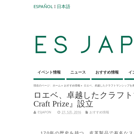
ESPAÑOL
I
日本語
イベント情報
ニュース
おすすめ情報
イ
現在のページ :
ホーム
»
おすすめ情報
»
ロエベ、卓越したクラフトマンシップを表彰する『
ロエベ、卓越したクラフトマ
Craft Prize』設立
ESJAPON
27, 5月, 2016
おすすめ情報
170年の歴史を持つ、皮革製品で有名なス