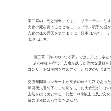
第二幕の「死と帰天」では、コリア・デル・リ
支倉の死を奏でるとともに、ソプラノ歌手の盛
支倉の魂の昇天を表すように、日本刀がステー
表現は圧巻。
第三幕「侍の大いなる夢」では、川上ミネと
志の参加を得て、支倉が残した偉大な足跡を
コンサートは場内を埋め尽くした観客のいつま
交流年開幕コンサートが支倉の旅の往路であっ
帰国後失意の下にこの世を去った支倉だが、その
楽祭をはじめとする、総数500件以上に及ぶ文
業の開催によって実を結んだ。