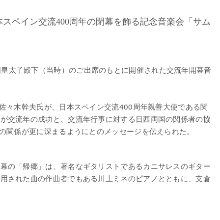
スペイン交流400周年の閉幕を飾る記念音楽会「サム
国皇太子殿下（当時）のご出席のもとに開催された交流年開幕音
佐々木幹夫氏が、日本スペイン交流400周年親善大使である関
氏が交流年の成功と、交流年行事に対する日西両国の関係者の協
国の関係が更に深まるようにとのメッセージを伝えられた。
一幕の「帰郷」は、著名なギタリストであるカニサレスのギター
使用された曲の作曲者でもある川上ミネのピアノとともに、支倉