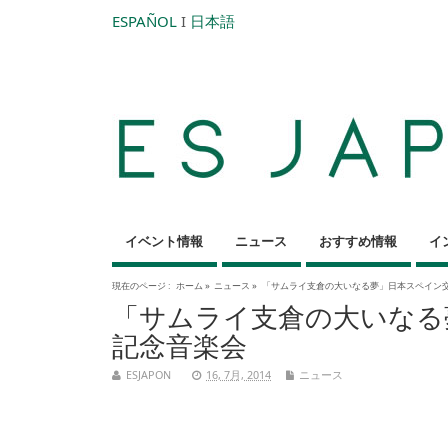
ESPAÑOL
I
日本語
イベント情報
ニュース
おすすめ情報
イ
現在のページ :
ホーム
»
ニュース
»
「サムライ支倉の大いなる夢」日本スペイン交
「サムライ支倉の大いなる
記念音楽会
ESJAPON
16, 7月, 2014
ニュース