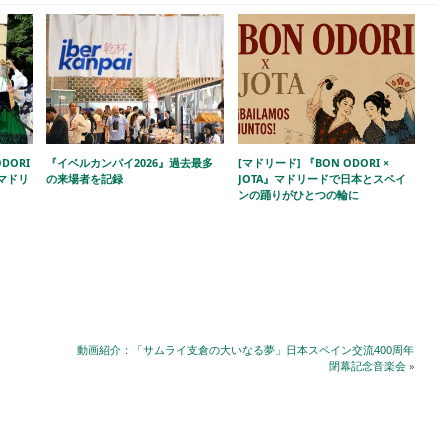
DORI
『イベルカンパイ2026』過去最多
[マドリード] 『BON ODORI ×
!」マドリ
の来場者を記録
JOTA』マドリードで日本とスペイ
ンの踊りがひとつの輪に
動画紹介：「サムライ支倉の大いなる夢」日本スペイン交流400周年
閉幕記念音楽会
»