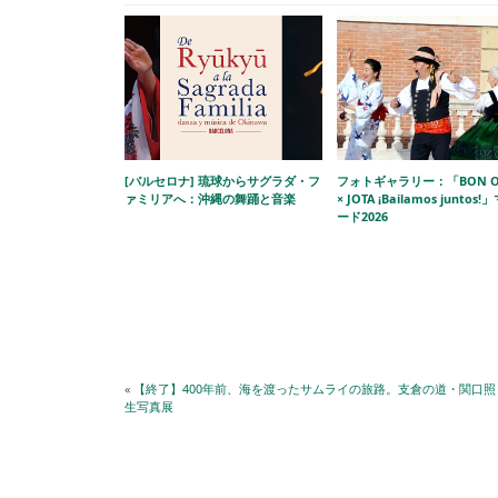
[バルセロナ] 琉球からサグラダ・フ
フォトギャラリー：「BON O
ァミリアへ：沖縄の舞踊と音楽
× JOTA ¡Bailamos juntos
ード2026
«
【終了】400年前、海を渡ったサムライの旅路。支倉の道・関口照
生写真展