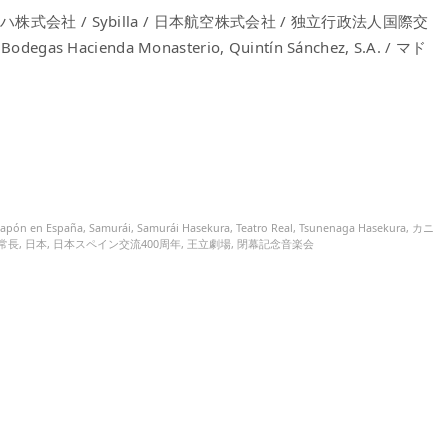
会社 / Sybilla / 日本航空株式会社 / 独立行政法人国際交
 / Bodegas Hacienda Monasterio, Quintín Sánchez, S.A. / マド
Japón en España
,
Samurái
,
Samurái Hasekura
,
Teatro Real
,
Tsunenaga Hasekura
,
カニ
常長
,
日本
,
日本スペイン交流400周年
,
王立劇場
,
閉幕記念音楽会