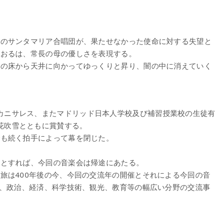
オのサンタマリア合唱団が、果たせなかった使命に対する失望と
かおるは、常長の母の優しさを表現する。
ジの床から天井に向かってゆっくりと昇り、闇の中に消えていく
カニサレス、またマドリッド日本人学校及び補習授業校の生徒有
花吹雪とともに賞賛する。
でも続く拍手によって幕を閉じた。
たとすれば、今回の音楽会は帰途にあたる。
旅は400年後の今、今回の交流年の開催とそれによる今回の音
化、政治、経済、科学技術、観光、教育等の幅広い分野の交流事