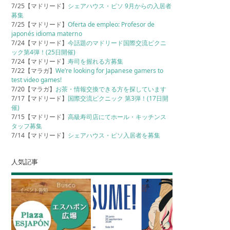
7/25【マドリード】
シェアハウス・ピソ 9月からの入居者
募集
7/25【マドリード】
Oferta de empleo: Profesor de
japonés idioma materno
7/24【マドリード】
今話題のマドリード国際交流ピクニ
ック第4弾！(25日開催)
7/24【マドリード】
寿司を握れる方募集
7/22【マラガ】
We’re looking for Japanese gamers to
test video games!
7/20【マラガ】
お茶・情報交換できる方を探しています
7/17【マドリード】
国際交流ピクニック 第3弾！(17日開
催)
7/15【マドリード】
高級寿司店にてホール・キッチンス
タッフ募集
7/14【マドリード】
シェアハウス・ピソ入居者を募集
人気記事