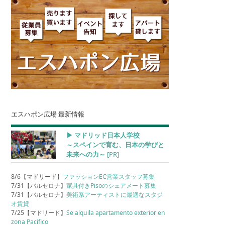
エスハポン広場 最新情報
▶︎ マドリッド日本人学校
～スペインで育む、日本の学びと
未来への力～
[PR]
8/6【マドリード】
ファッションEC営業スタッフ募集
7/31【バルセロナ】
家具付きPisoのシェアメート募集
7/31【バルセロナ】
美術系アーティストに最適なスタジ
オ賃貸
7/25【マドリード】
Se alquila apartamento exterior en
zona Pacifico