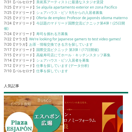
7/31【バルセロナ】
美術系アーティストに最適なスタジオ賃貸
7/25【マドリード】
Se alquila apartamento exterior en zona Pacifico
7/25【マドリード】
シェアハウス・ピソ 9月からの入居者募集
7/25【マドリード】
Oferta de empleo: Profesor de japonés idioma materno
7/24【マドリード】
今話題のマドリード国際交流ピクニック第4弾！(25日開
催)
7/24【マドリード】
寿司を握れる方募集
7/22【マラガ】
We’re looking for Japanese gamers to test video games!
7/20【マラガ】
お茶・情報交換できる方を探しています
7/17【マドリード】
国際交流ピクニック 第3弾！(17日開催)
7/15【マドリード】
高級寿司店にてホール・キッチンスタッフ募集
7/14【マドリード】
シェアハウス・ピソ入居者を募集
7/12【マドリード】
仕事を探しています (データ分析)
7/10【バルセロナ】
仕事を探しています
人気記事