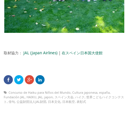
取材協力：
JAL (Japan Airlines)
|
在スペイン日本国大使館
Concurso de Haiku para Niños del Mundo
,
Cultura japonesa
,
españa
,
Fundación JAL
,
HAIKU
,
JAL
,
japon
,
スペイン大会
,
ハイク
,
世界こどもハイクコンテス
ト
,
俳句
,
公益財団法人JAL財団
,
日本文化
,
日本航空
,
表彰式