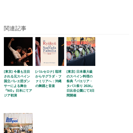
関連記事
[東京] 今最も注目
[バルセロナ] 琉球
[東京] 日本最大級
される元スペイン
からサグラダ・フ
のスペイン料理の
国立バレエ団ダン
ァミリアへ：沖縄
祭典『パエリア・
サーによる舞台
の舞踊と音楽
タパス祭り 2026』
『NO』日本にてア
日比谷公園にて3日
ジア初演
間開催