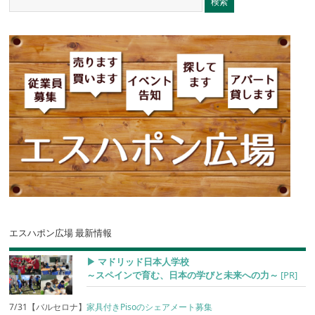
エスハポン広場 最新情報
▶︎ マドリッド日本人学校
～スペインで育む、日本の学びと未来への力～
[PR]
7/31【バルセロナ】
家具付きPisoのシェアメート募集