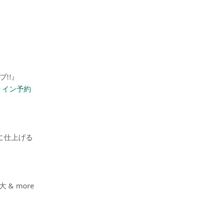
ブ!!』
ライン予約
に仕上げる
& more