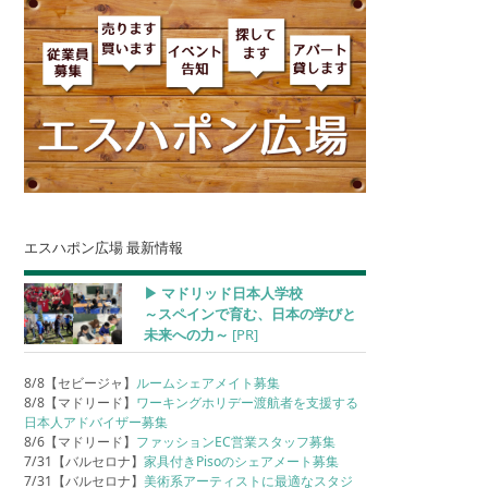
エスハポン広場 最新情報
▶︎ マドリッド日本人学校
～スペインで育む、日本の学びと
未来への力～
[PR]
8/8【セビージャ】
ルームシェアメイト募集
8/8【マドリード】
ワーキングホリデー渡航者を支援する
日本人アドバイザー募集
8/6【マドリード】
ファッションEC営業スタッフ募集
7/31【バルセロナ】
家具付きPisoのシェアメート募集
7/31【バルセロナ】
美術系アーティストに最適なスタジ