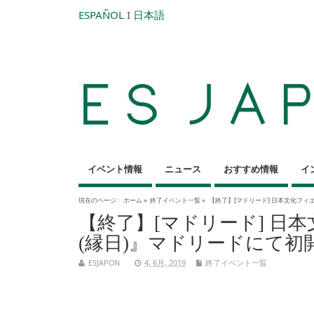
ESPAÑOL
I
日本語
イベント情報
ニュース
おすすめ情報
イ
現在のページ :
ホーム
»
終了イベント一覧
»
【終了】[マドリード] 日本文化フィエスタ
【終了】[マドリード] 日本文化
(縁日)』マドリードにて初
ESJAPON
4, 6月, 2019
終了イベント一覧