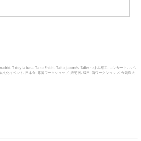
madrid
,
T-doy la luna
,
Taiko Enishi
,
Taiko japonés
,
Taller
,
つまみ細工
,
コンサート
,
スペ
本文化イベント
,
日本食
,
篠笛ワークショップ
,
紙芝居
,
縁日
,
酒ワークショップ
,
金刺敬大