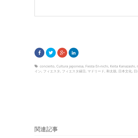
concierto
,
Cultura japonesa
,
Fiesta En-nichi
,
Keita Kanazashi
,
イン
,
フィエスタ
,
フィエスタ縁日
,
マドリード
,
和太鼓
,
日本文化
,
日
関連記事