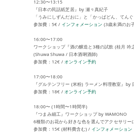
12:30〜13:15
『日本の民話紙芝居』by 瀬々真紀子
「うみにしずんだおに」と「かっぱどん、てんぐ
参加費：5€ /
インフォメーション
(3歳未満のお
16:00〜17:00
ワークショップ『酒の醸造と3種の試飲 (桂月 吟之夢
(Shuwa Shuwa / 日本酒唎酒師)
参加費：12€ /
オンライン予約
17:00〜18:00
『グルテンフリー (米粉) ラーメン料理教室』by 日
参加費：18€ /
オンライン予約
18:00〜 (1時間〜1時間半)
『つまみ細工』ワークショップ by WAMONO
6種類のお花から好きな色を選んでアクセサリー
参加費：15€ (材料費含む) /
インフォメーション