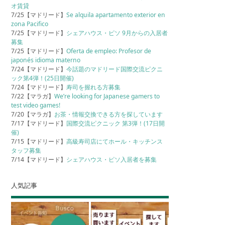
オ賃貸
7/25【マドリード】
Se alquila apartamento exterior en
zona Pacifico
7/25【マドリード】
シェアハウス・ピソ 9月からの入居者
募集
7/25【マドリード】
Oferta de empleo: Profesor de
japonés idioma materno
7/24【マドリード】
今話題のマドリード国際交流ピクニ
ック第4弾！(25日開催)
7/24【マドリード】
寿司を握れる方募集
7/22【マラガ】
We’re looking for Japanese gamers to
test video games!
7/20【マラガ】
お茶・情報交換できる方を探しています
7/17【マドリード】
国際交流ピクニック 第3弾！(17日開
催)
7/15【マドリード】
高級寿司店にてホール・キッチンス
タッフ募集
7/14【マドリード】
シェアハウス・ピソ入居者を募集
人気記事