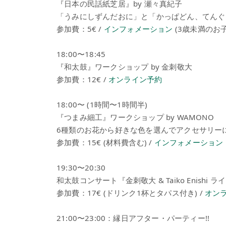
『日本の民話紙芝居』by 瀬々真紀子
「うみにしずんだおに」と「かっぱどん、てんぐ
参加費：5€ /
インフォメーション
(3歳未満のお
18:00〜18:45
『和太鼓』ワークショップ by 金刺敬大
参加費：12€ /
オンライン予約
18:00〜 (1時間〜1時間半)
『つまみ細工』ワークショップ by WAMONO
6種類のお花から好きな色を選んでアクセサリー
参加費：15€ (材料費含む) /
インフォメーション
19:30〜20:30
和太鼓コンサート『金刺敬大 & Taiko Enishi ライ
参加費：17€ (ドリンク1杯とタパス付き) /
オン
21:00〜23:00：縁日アフター・パーティー!!