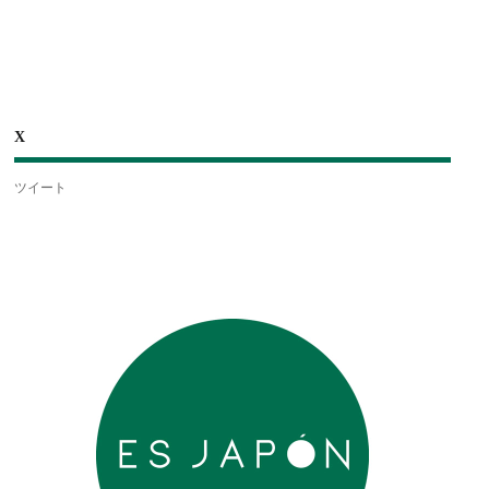
X
ツイート