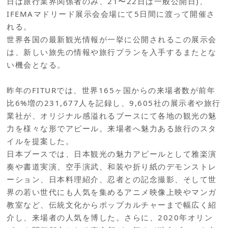
日は旅行業界関係者のみ、21〜22日は一般公開日)、
IFEMAマドリード展示会会場にて5日間に渡って開催さ
れる。
世界各国の最新観光情報が一挙に公開されるこの展示会
は、新しい旅先の情報や旅行プランを入手するまたとな
い機会となる。
昨年のFITURでは、世界165ヶ国からの来場者数が前年
比6%増の231,677人を記録し、9,605社の展示者や旅行
業社が、オリジナル感溢れるブースにて各地の観光の魅
力を様々な形でアピール。来場者へ魅力ある旅行のスタ
イルを提案した。
日本ブースでは、日本観光の魅力アピールとして雅楽演
奏や書道実演、空手演武、和装や折り紙のデモンストレ
ーション、日本料理紹介、忍者との記念撮影、そして世
界の若い世代にも人気を集めるアニメ映像上映やマンガ
教室など、伝統文化からポップカルチャーまで幅広く紹
介し、来場者の人気を博した。さらに、2020年オリン