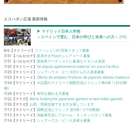
エスハポン広場 最新情報
▶︎ マドリッド日本人学校
～スペインで育む、日本の学びと未来への力～
[PR]
8/6【マドリード】
ファッションEC営業スタッフ募集
7/31【バルセロナ】
家具付きPisoのシェアメート募集
7/31【バルセロナ】
美術系アーティストに最適なスタジオ賃貸
7/25【マドリード】
Se alquila apartamento exterior en zona Pacifico
7/25【マドリード】
シェアハウス・ピソ 9月からの入居者募集
7/25【マドリード】
Oferta de empleo: Profesor de japonés idioma materno
7/24【マドリード】
今話題のマドリード国際交流ピクニック第4弾！(25日開
催)
7/24【マドリード】
寿司を握れる方募集
7/22【マラガ】
We’re looking for Japanese gamers to test video games!
7/20【マラガ】
お茶・情報交換できる方を探しています
7/17【マドリード】
国際交流ピクニック 第3弾！(17日開催)
7/15【マドリード】
高級寿司店にてホール・キッチンスタッフ募集
7/14【マドリード】
シェアハウス・ピソ入居者を募集