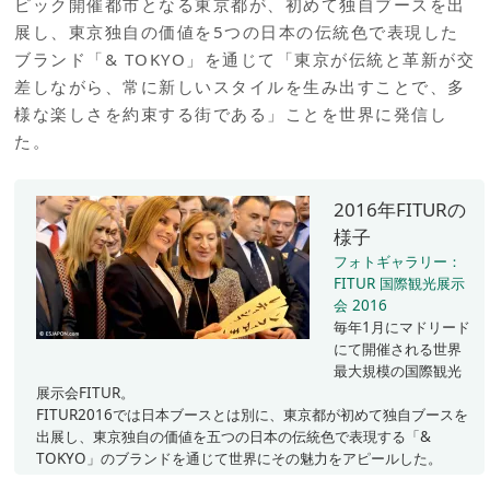
ピック開催都市となる東京都が、初めて独自ブースを出
展し、東京独自の価値を5つの日本の伝統色で表現した
ブランド「& TOKYO」を通じて「東京が伝統と革新が交
差しながら、常に新しいスタイルを生み出すことで、多
様な楽しさを約束する街である」ことを世界に発信し
た。
2016年FITURの
様子
フォトギャラリー：
FITUR 国際観光展示
会 2016
毎年1月にマドリード
にて開催される世界
最大規模の国際観光
展示会FITUR。
FITUR2016では日本ブースとは別に、東京都が初めて独自ブースを
出展し、東京独自の価値を五つの日本の伝統色で表現する「&
TOKYO」のブランドを通じて世界にその魅力をアピールした。