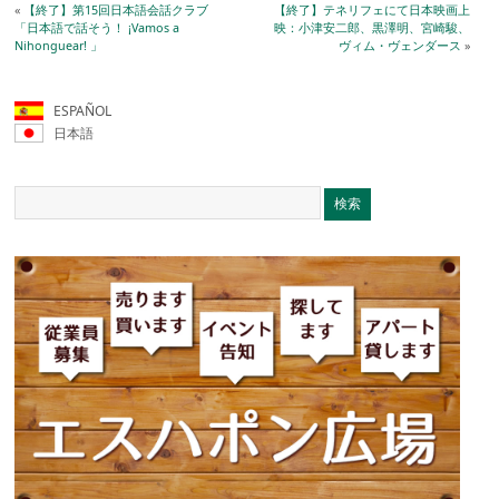
«
【終了】第15回日本語会話クラブ
【終了】テネリフェにて日本映画上
「日本語で話そう！ ¡Vamos a
映：小津安二郎、黒澤明、宮崎駿、
Nihonguear! 」
ヴィム・ヴェンダース
»
ESPAÑOL
日本語