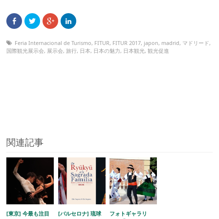
Feria Internacional de Turismo
,
FITUR
,
FITUR 2017
,
japon
,
madrid
,
マドリード
,
国際観光展示会
,
展示会
,
旅行
,
日本
,
日本の魅力
,
日本観光
,
観光促進
関連記事
[東京] 今最も注目
[バルセロナ] 琉球
フォトギャラリ