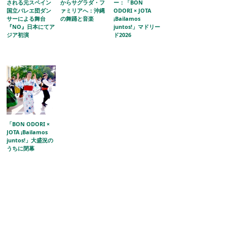
される元スペイン
からサグラダ・フ
ー：「BON
国立バレエ団ダン
ァミリアへ：沖縄
ODORI × JOTA
サーによる舞台
の舞踊と音楽
¡Bailamos
『NO』日本にてア
juntos!」マドリー
ジア初演
ド2026
「BON ODORI ×
JOTA ¡Bailamos
juntos!」大盛況の
うちに閉幕