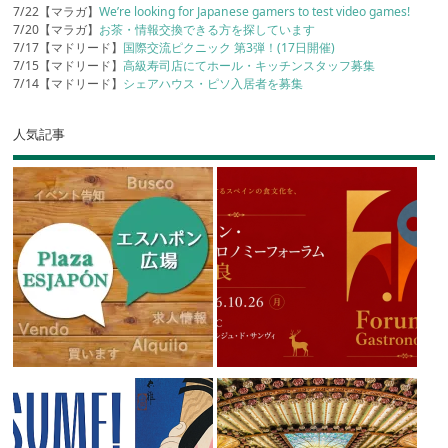
7/22【マラガ】
We’re looking for Japanese gamers to test video games!
7/20【マラガ】
お茶・情報交換できる方を探しています
7/17【マドリード】
国際交流ピクニック 第3弾！(17日開催)
7/15【マドリード】
高級寿司店にてホール・キッチンスタッフ募集
7/14【マドリード】
シェアハウス・ピソ入居者を募集
人気記事