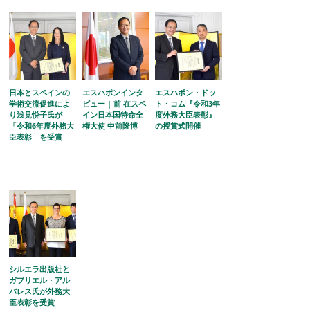
日本とスペインの
エスハポンインタ
エスハポン・ドッ
学術交流促進によ
ビュー | 前 在スペ
ト・コム『令和3年
り浅見悦子氏が
イン日本国特命全
度外務大臣表彰』
「令和6年度外務大
権大使 中前隆博
の授賞式開催
臣表彰」を受賞
シルエラ出版社と
ガブリエル・アル
バレス氏が外務大
臣表彰を受賞