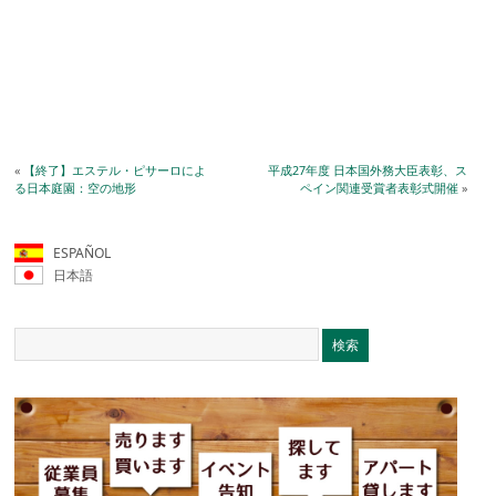
«
【終了】エステル・ピサーロによ
平成27年度 日本国外務大臣表彰、ス
る日本庭園：空の地形
ペイン関連受賞者表彰式開催
»
ESPAÑOL
日本語