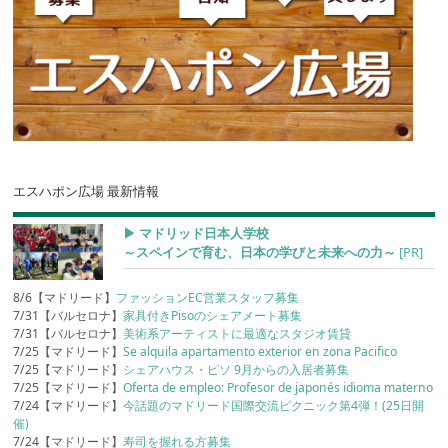
エスハポン広場 最新情報
▶︎ マドリッド日本人学校
～スペインで育む、日本の学びと未来への力～
[PR]
8/6【マドリード】
ファッションEC営業スタッフ募集
7/31【バルセロナ】
家具付きPisoのシェアメート募集
7/31【バルセロナ】
美術系アーティストに最適なスタジオ賃貸
7/25【マドリード】
Se alquila apartamento exterior en zona Pacifico
7/25【マドリード】
シェアハウス・ピソ 9月からの入居者募集
7/25【マドリード】
Oferta de empleo: Profesor de japonés idioma materno
7/24【マドリード】
今話題のマドリード国際交流ピクニック第4弾！(25日開
催)
7/24【マドリード】
寿司を握れる方募集