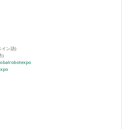
ペイン語)
語)
lobalrobotexpo
expo