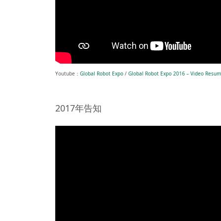
Youtube：
Global Robot Expo
/
Global Robot Expo 2016 – Video Resu
2017年告知