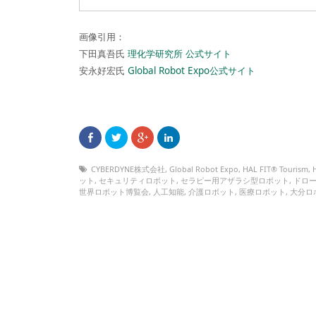
画像引用：
下田真吾氏
理化学研究所 公式サイト
安永好宏氏
Global Robot Expo公式サイト
CYBERDYNE株式会社
,
Global Robot Expo
,
HAL FIT® Tourism
,
ット
,
セキュリティロボット
,
セラピー用アザラシ型ロボット
,
ドロ
世界ロボット博覧会
,
人工知能
,
介護ロボット
,
医療ロボット
,
大分ロ