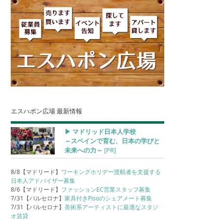
エスハポン広場 最新情報
▶︎ マドリッド日本人学校
～スペインで育む、日本の学びと
未来への力～
[PR]
8/8【マドリード】
ワーキングホリデー渡航者を支援する
日本人アドバイザー募集
8/6【マドリード】
ファッションEC営業スタッフ募集
7/31【バルセロナ】
家具付きPisoのシェアメート募集
7/31【バルセロナ】
美術系アーティストに最適なスタジ
オ賃貸