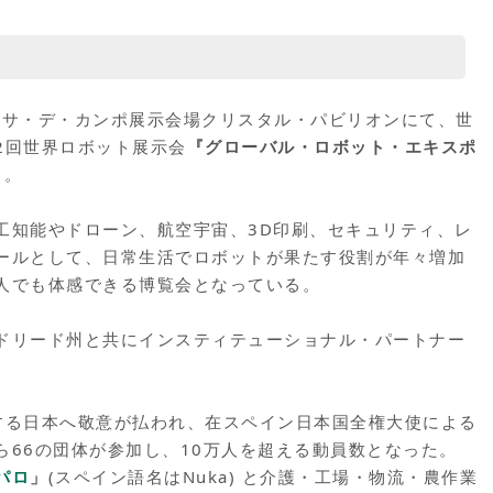
のカサ・デ・カンポ展示会場クリスタル・パビリオンにて、世
2回世界ロボット展示会
『グローバル・ロボット・エキスポ
る。
工知能やドローン、航空宇宙、3D印刷、セキュリティ、レ
ールとして、日常生活でロボットが果たす役割が年々増加
人でも体感できる博覧会となっている。
ドリード州と共にインスティテューショナル・パートナー
する日本へ敬意が払われ、在スペイン日本国全権大使による
66の団体が参加し、10万人を超える動員数となった。
パロ
」
(スペイン語名はNuka) と介護・工場・物流・農作業