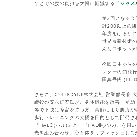
などでの腰の負担を大幅に軽減する
「
マッス
第2回となる今
計200以上の
年度をはるか
世界最新技術
んなロボット
今回日本からの
ンターの知能行
田真吾氏 (Ph
さらに、CYBERDYNE株式会社 営業部長兼
締役の安永好宏氏が、身体機能を改善・補助
等で下肢に障害を持つ方、高齢により脚力が
歩行トレーニングの支援を目的として開発さ
『HAL®(ハル)』と、『HAL®(ハル)』を
光を組み合わせ、心と体をリフレッシュしな