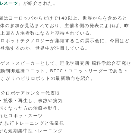
ルスーツ
」
が紹介された。
回はヨーロッパからだけで140以上、世界からを含めると
団体の参加が見込まれており、主催者側の発表によれば、昨
に上回る入場者数になると期待されている。
のロボットテクノロジーが集結するこの展示会に、今回はど
が登場するのか、世界中が注目している。
ゲストスピーカーとして、理化学研究所 脳科学総合研究セ
動制御連携ユニット、BTCC / ユニットリーダーである下
.D.) がリハビリロボットの最新動向を紹介。
 大分ロボケアセンター代表取
・拡張・再生し、事故や病気
弱くなった方の治療や動作、
れたロボットスーツ
用いた歩行トレーニングと温泉観
がら短期集中型トレーニング