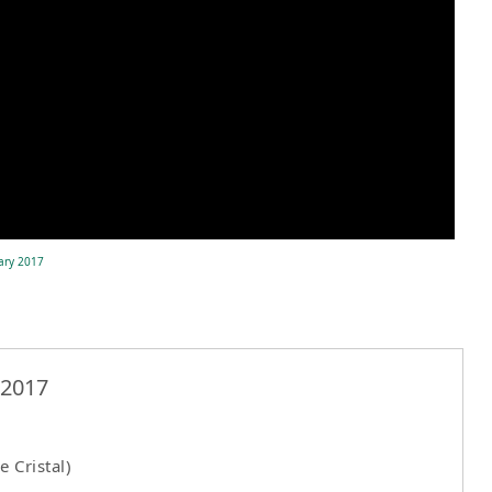
uary 2017
017
ristal)