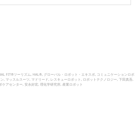
HAL FIT®ツーリズム
,
HAL®
,
グローバル・ロボット・エキスポ
,
コミュニケーションロボ
ーン
,
マッスルスーツ
,
マドリード
,
レスキューロボット
,
ロボットテクノロジー
,
下田真吾
,
ボケアセンター
,
安永好宏
,
理化学研究所
,
産業ロボット