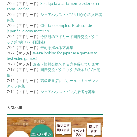
7/25【マドリード】
Se alquila apartamento exterior en
zona Pacifico
7/25【マドリード】
シェアハウス・ピソ 9月からの入居者
募集
7/25【マドリード】
Oferta de empleo: Profesor de
japonés idioma materno
7/24【マドリード】
今話題のマドリード国際交流ピクニ
ック第4弾！(25日開催)
7/24【マドリード】
寿司を握れる方募集
7/22【マラガ】
We’re looking for Japanese gamers to
test video games!
7/20【マラガ】
お茶・情報交換できる方を探しています
7/17【マドリード】
国際交流ピクニック 第3弾！(17日開
催)
7/15【マドリード】
高級寿司店にてホール・キッチンス
タッフ募集
7/14【マドリード】
シェアハウス・ピソ入居者を募集
人気記事