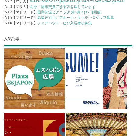
7/22【マラガ】
We’re looking for Japanese gamers to test video games!
7/20【マラガ】
お茶・情報交換できる方を探しています
7/17【マドリード】
国際交流ピクニック 第3弾！(17日開催)
7/15【マドリード】
高級寿司店にてホール・キッチンスタッフ募集
7/14【マドリード】
シェアハウス・ピソ入居者を募集
人気記事