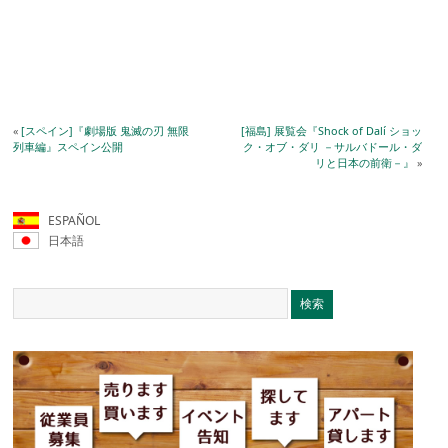
«
[スペイン]『劇場版 鬼滅の刃 無限
[福島] 展覧会『Shock of Dalí ショッ
列車編』スペイン公開
ク・オブ・ダリ －サルバドール・ダ
リと日本の前衛－』
»
ESPAÑOL
日本語