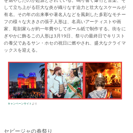
して立ち上がる巨大な炎が織りなす迫力と壮大なスケールが
有名。その年の出来事や著名人などを風刺した多彩なモチー
フの様々な大きさの張子人形は、名高いアーティストや画
家、彫刻家らが約一年費やしてボール紙で制作する。街をに
ぎやかに飾るこの人形は3月19日、祭りの最終日でキリスト
の養父であるサン・ホセの祝日に燃やされ、盛大なクライマ
ックスを迎える。
キャンペーンサイト
より
セビージャの春祭り