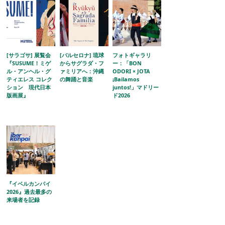
[サラゴサ] 展覧会
[バルセロナ] 琉球
フォトギャラリ
『SUSUME！ミゲ
からサグラダ・フ
ー：「BON
ル・アンヘル・グ
ァミリアへ：沖縄
ODORI × JOTA
ティエレス コレク
の舞踊と音楽
¡Bailamos
ション 現代日本
juntos!」マドリー
版画展』
ド2026
『イベルカンパイ
2026』過去最多の
来場者を記録