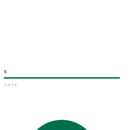
X
ツイート