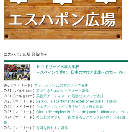
エスハポン広場 最新情報
▶︎ マドリッド日本人学校
～スペインで育む、日本の学びと未来への力～
[PR]
8/6【マドリード】
ファッションEC営業スタッフ募集
7/31【バルセロナ】
家具付きPisoのシェアメート募集
7/31【バルセロナ】
美術系アーティストに最適なスタジオ賃貸
7/25【マドリード】
Se alquila apartamento exterior en zona Pacifico
7/25【マドリード】
シェアハウス・ピソ 9月からの入居者募集
7/25【マドリード】
Oferta de empleo: Profesor de japonés idioma materno
7/24【マドリード】
今話題のマドリード国際交流ピクニック第4弾！(25日開
催)
7/24【マドリード】
寿司を握れる方募集