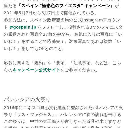
当たる
『スペイン “極彩色のフィエスタ” キャンペーン』
が、
2021年5月7日から6月7日まで開催されている。
参加方法は、スペイン政府観光局の公式Instagramアカウン
ト
@gospain.jp
をフォローし、投稿される3つのフィエスタ
の厳選された写真全27枚の中から、お気に入りの写真に「い
いね！」をすることで応募完了。対象写真であれば複数「い
いね！」をしてもOKとのこと。
応募に関する「規約」や「要項」「注意事項」などは、こち
らの
キャンペーン公式サイト
をご参照ください。
バレンシアの火祭り
2016年にユネスコ無形文化遺産に登録されたバレンシアの火
祭り「ラス・ファジャス」。バレンシアに春の訪れを告げる
この祭りは、中世の大工職人が古くなった道具や木くずなど
を燃やしたのが起源とされている。鳴り響く爆竹と音楽、そ