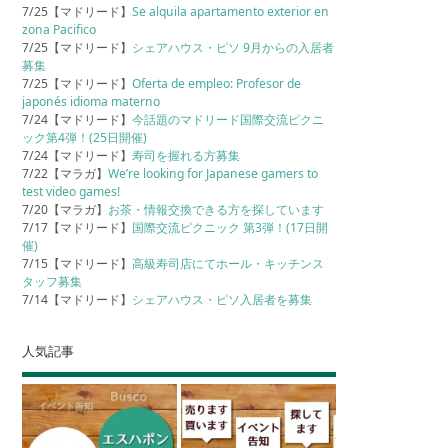
7/25【マドリード】
Se alquila apartamento exterior en
zona Pacifico
7/25【マドリード】
シェアハウス・ピソ 9月からの入居者
募集
7/25【マドリード】
Oferta de empleo: Profesor de
japonés idioma materno
7/24【マドリード】
今話題のマドリード国際交流ピクニ
ック第4弾！(25日開催)
7/24【マドリード】
寿司を握れる方募集
7/22【マラガ】
We’re looking for Japanese gamers to
test video games!
7/20【マラガ】
お茶・情報交換できる方を探しています
7/17【マドリード】
国際交流ピクニック 第3弾！(17日開
催)
7/15【マドリード】
高級寿司店にてホール・キッチンス
タッフ募集
7/14【マドリード】
シェアハウス・ピソ入居者を募集
人気記事