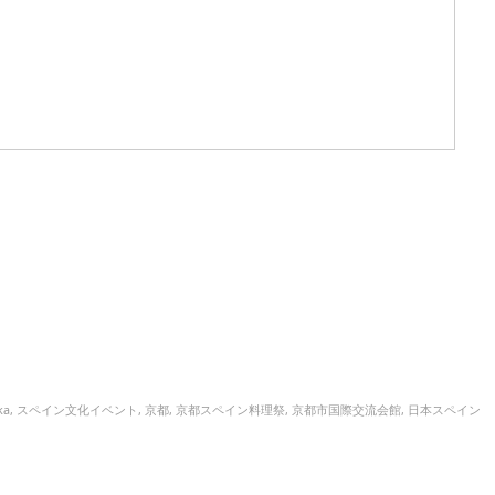
ka
,
スペイン文化イベント
,
京都
,
京都スペイン料理祭
,
京都市国際交流会館
,
日本スペイン