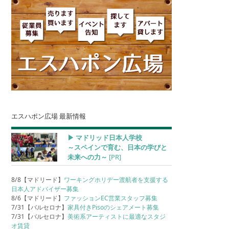
エスハポン広場 最新情報
▶︎ マドリッド日本人学校
～スペインで育む、日本の学びと
未来への力～
[PR]
8/8【マドリード】
ワーキングホリデー渡航者を支援する
日本人アドバイザー募集
8/6【マドリード】
ファッションEC営業スタッフ募集
7/31【バルセロナ】
家具付きPisoのシェアメート募集
7/31【バルセロナ】
美術系アーティストに最適なスタジ
オ賃貸