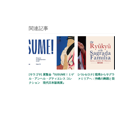
関連記事
[サラゴサ] 展覧会『SUSUME！ミゲ
[バルセロナ] 琉球からサグ
ル・アンヘル・グティエレス コレ
ァミリアへ：沖縄の舞踊と音
クション 現代日本版画展』