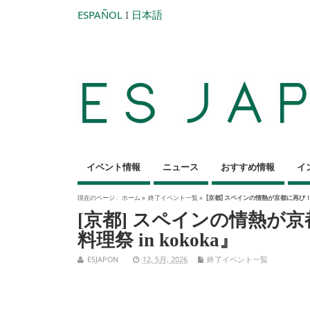
ESPAÑOL
I
日本語
イベント情報
ニュース
おすすめ情報
イ
現在のページ :
ホーム
»
終了イベント一覧
»
[京都] スペインの情熱が京都に再び！『
[京都] スペインの情熱が
料理祭 in kokoka』
ESJAPON
12, 5月, 2026
終了イベント一覧