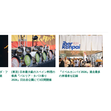
ラダ・フ
[東京] 日本最大級のスペイン料理の
『イベルカンパイ2026』過去最多
楽
祭典『パエリア・タパス祭り
の来場者を記録
2026』日比谷公園にて3日間開催