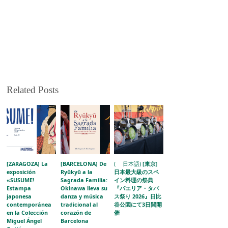
Related Posts
[ZARAGOZA] La
[BARCELONA] De
( 日本語)
[東京]
exposición
Ryūkyū a la
日本最大級のスペ
«SUSUME!
Sagrada Familia:
イン料理の祭典
Estampa
Okinawa lleva su
『パエリア・タパ
japonesa
danza y música
ス祭り 2026』日比
contemporánea
tradicional al
谷公園にて3日間開
en la Colección
corazón de
催
Miguel Ángel
Barcelona