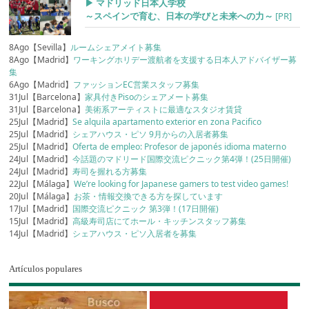
▶︎ マドリッド日本人学校
～スペインで育む、日本の学びと未来への力～
[PR]
8Ago【Sevilla】
ルームシェアメイト募集
8Ago【Madrid】
ワーキングホリデー渡航者を支援する日本人アドバイザー募
集
6Ago【Madrid】
ファッションEC営業スタッフ募集
31Jul【Barcelona】
家具付きPisoのシェアメート募集
31Jul【Barcelona】
美術系アーティストに最適なスタジオ賃貸
25Jul【Madrid】
Se alquila apartamento exterior en zona Pacifico
25Jul【Madrid】
シェアハウス・ピソ 9月からの入居者募集
25Jul【Madrid】
Oferta de empleo: Profesor de japonés idioma materno
24Jul【Madrid】
今話題のマドリード国際交流ピクニック第4弾！(25日開催)
24Jul【Madrid】
寿司を握れる方募集
22Jul【Málaga】
We’re looking for Japanese gamers to test video games!
20Jul【Málaga】
お茶・情報交換できる方を探しています
17Jul【Madrid】
国際交流ピクニック 第3弾！(17日開催)
15Jul【Madrid】
高級寿司店にてホール・キッチンスタッフ募集
14Jul【Madrid】
シェアハウス・ピソ入居者を募集
Artículos populares