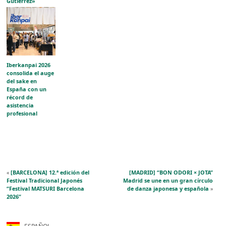
Gutiérrez»
acerca la
evolución del
grabado japonés
al público
aragonés
Iberkanpai 2026
consolida el auge
del sake en
España con un
récord de
asistencia
profesional
«
[BARCELONA] 12.ª edición del
[MADRID] “BON ODORI × JOTA”
Festival Tradicional Japonés
Madrid se une en un gran círculo
“Festival MATSURI Barcelona
de danza japonesa y española
»
2026”