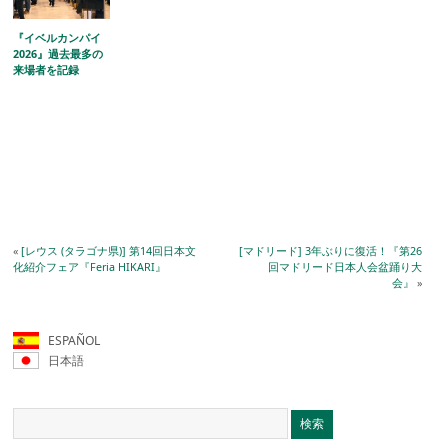
『イベルカンパイ
2026』過去最多の
来場者を記録
«
[レウス (タラゴナ県)] 第14回日本文
[マドリード] 3年ぶりに復活！『第26
化紹介フェア『Feria HIKARI』
回マドリード日本人会盆踊り大
会』
»
ESPAÑOL
日本語