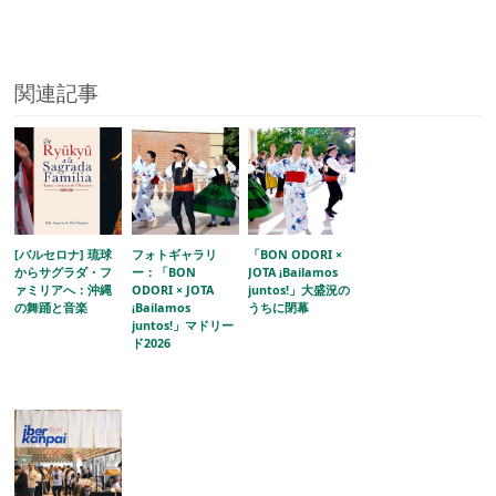
関連記事
[バルセロナ] 琉球
フォトギャラリ
「BON ODORI ×
からサグラダ・フ
ー：「BON
JOTA ¡Bailamos
ァミリアへ：沖縄
ODORI × JOTA
juntos!」大盛況の
の舞踊と音楽
¡Bailamos
うちに閉幕
juntos!」マドリー
ド2026