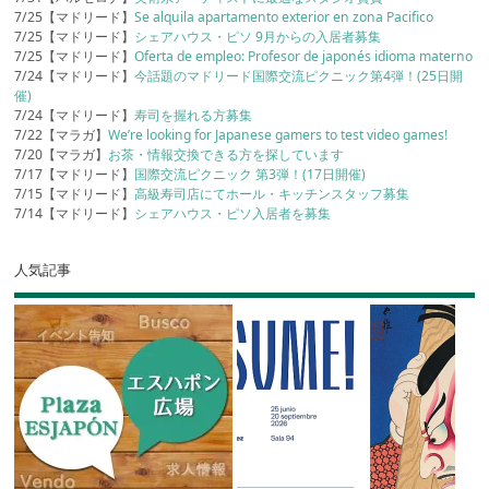
7/25【マドリード】
Se alquila apartamento exterior en zona Pacifico
7/25【マドリード】
シェアハウス・ピソ 9月からの入居者募集
7/25【マドリード】
Oferta de empleo: Profesor de japonés idioma materno
7/24【マドリード】
今話題のマドリード国際交流ピクニック第4弾！(25日開
催)
7/24【マドリード】
寿司を握れる方募集
7/22【マラガ】
We’re looking for Japanese gamers to test video games!
7/20【マラガ】
お茶・情報交換できる方を探しています
7/17【マドリード】
国際交流ピクニック 第3弾！(17日開催)
7/15【マドリード】
高級寿司店にてホール・キッチンスタッフ募集
7/14【マドリード】
シェアハウス・ピソ入居者を募集
人気記事