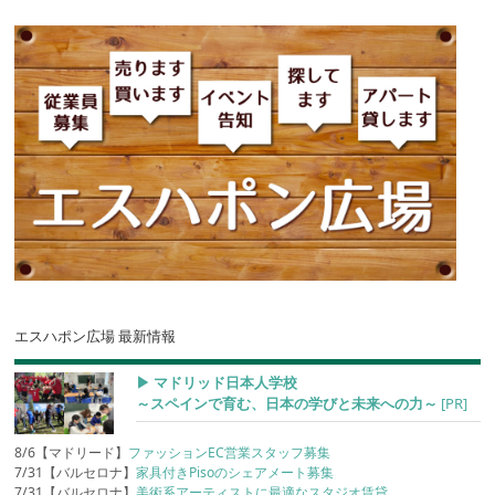
エスハポン広場 最新情報
▶︎ マドリッド日本人学校
～スペインで育む、日本の学びと未来への力～
[PR]
8/6【マドリード】
ファッションEC営業スタッフ募集
7/31【バルセロナ】
家具付きPisoのシェアメート募集
7/31【バルセロナ】
美術系アーティストに最適なスタジオ賃貸