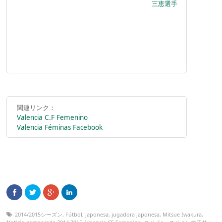
三恵選手
関連リンク：
Valencia C.F Femenino
Valencia Féminas Facebook
2014/2015シーズン
,
Fútbol
,
Japonesa
,
jugadora japonesa
,
Mitsue Iwakura
,