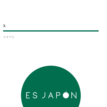
X
ツイート