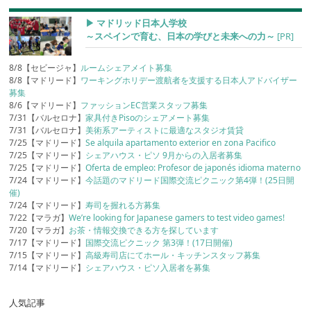
▶︎ マドリッド日本人学校
～スペインで育む、日本の学びと未来への力～
[PR]
8/8【セビージャ】
ルームシェアメイト募集
8/8【マドリード】
ワーキングホリデー渡航者を支援する日本人アドバイザー
募集
8/6【マドリード】
ファッションEC営業スタッフ募集
7/31【バルセロナ】
家具付きPisoのシェアメート募集
7/31【バルセロナ】
美術系アーティストに最適なスタジオ賃貸
7/25【マドリード】
Se alquila apartamento exterior en zona Pacifico
7/25【マドリード】
シェアハウス・ピソ 9月からの入居者募集
7/25【マドリード】
Oferta de empleo: Profesor de japonés idioma materno
7/24【マドリード】
今話題のマドリード国際交流ピクニック第4弾！(25日開
催)
7/24【マドリード】
寿司を握れる方募集
7/22【マラガ】
We’re looking for Japanese gamers to test video games!
7/20【マラガ】
お茶・情報交換できる方を探しています
7/17【マドリード】
国際交流ピクニック 第3弾！(17日開催)
7/15【マドリード】
高級寿司店にてホール・キッチンスタッフ募集
7/14【マドリード】
シェアハウス・ピソ入居者を募集
人気記事