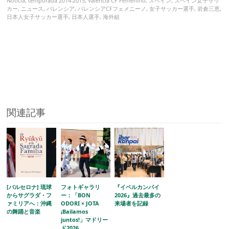
Noticia
,
temporada 2014-2015
,
Valencia CF Femenino
,
スペイン
,
スペイン女子サッ
カー
,
ニュース
,
バレンシア
,
バレンシアCFフェメニーノ
,
女子サッカー選手
,
岩倉三恵
,
日本人女子サッカー選手
,
日本人選手
,
海外組
関連記事
[バルセロナ] 琉球
フォトギャラリ
『イベルカンパイ
からサグラダ・フ
ー：「BON
2026』過去最多の
ァミリアへ：沖縄
ODORI × JOTA
来場者を記録
の舞踊と音楽
¡Bailamos
juntos!」マドリー
ド2026