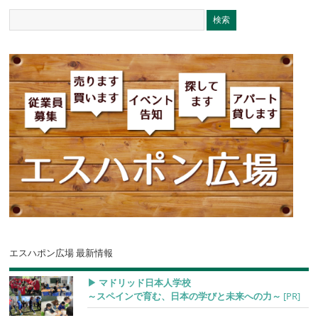
エスハポン広場 最新情報
▶︎ マドリッド日本人学校
～スペインで育む、日本の学びと未来への力～
[PR]