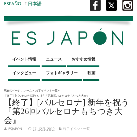
ESPAÑOL
I
日本語
イベント情報
ニュース
おすすめ情報
インタビュー
フォトギャラリー
映画
現在のページ :
ホーム
»
終了イベント一覧
»
【終了】[バルセロナ] 新年を祝う『第26回バルセロナもちつき大会』
【終了】[バルセロナ] 新年を祝う
『第26回バルセロナもちつき大
会』
ESJAPON
17, 12月, 2019
終了イベント一覧