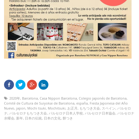
2020年
,
Barcelona
,
Casa Nippon Barcelona
,
Colegio japonés de Barcelona
,
Comité de Cultura de Suiyokai de Barcelona
,
españa
,
Fiesta Japonesa del Año
Nuevo
,
japon
,
Mochi tsuki
,
Mochitsuki
,
お正月
,
もちつき大会
,
スペイン
,
バルセロ
ナ
,
バルセロナもちつき大会
,
バルセロナ日本人学校
,
バルセロナ日本協会
,
バルセロナ
水曜会
,
新年
,
日本の伝統
,
日本の文化
,
餅つき