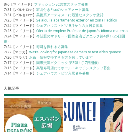
8/6【マドリード】
ファッションEC営業スタッフ募集
7/31【バルセロナ】
家具付きPisoのシェアメート募集
7/31【バルセロナ】
美術系アーティストに最適なスタジオ賃貸
7/25【マドリード】
Se alquila apartamento exterior en zona Pacifico
7/25【マドリード】
シェアハウス・ピソ 9月からの入居者募集
7/25【マドリード】
Oferta de empleo: Profesor de japonés idioma materno
7/24【マドリード】
今話題のマドリード国際交流ピクニック第4弾！(25日開
催)
7/24【マドリード】
寿司を握れる方募集
7/22【マラガ】
We’re looking for Japanese gamers to test video games!
7/20【マラガ】
お茶・情報交換できる方を探しています
7/17【マドリード】
国際交流ピクニック 第3弾！(17日開催)
7/15【マドリード】
高級寿司店にてホール・キッチンスタッフ募集
7/14【マドリード】
シェアハウス・ピソ入居者を募集
人気記事