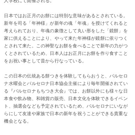
人学校にて開催される。
日本ではお正月のお餅には特別な意味があるとされている。
新年を司る「年神様」が新年の魂「年魂」を授けてくれると
考えられており、年魂の象徴として丸い形をした「鏡餅」を
家に供えることにより、やって来た年神様が鏡餅に依りつく
とされて来た。この神聖なお餅を食べることで新年の力がつ
くとされているため、日本人はお正月にお餅を作り食すこと
をお祝い事として昔から行なっている。
この日本の伝統ある餅つきを体験してもらおうと、バルセロ
ナ水曜会とバルセロナ日本協会主催により毎年開催されてい
る『バルセロナもちつき大会』では、お餅以外にも様々な日
本食や飲み物、和雑貨の販売、日本文化を体験できるイベン
ト、抽選会なども予定されているため、バルセロナにいなが
らにして友達や家族で日本の新年を祝うことができる貴重な
機会となる。