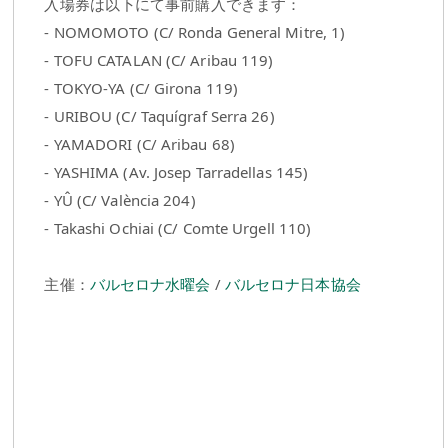
入場券は以下にて事前購入できます：
- NOMOMOTO (C/ Ronda General Mitre, 1)
- TOFU CATALAN (C/ Aribau 119)
- TOKYO-YA (C/ Girona 119)
- URIBOU (C/ Taquígraf Serra 26)
- YAMADORI (C/ Aribau 68)
- YASHIMA (Av. Josep Tarradellas 145)
- YÛ (C/ València 204)
- Takashi Ochiai (C/ Comte Urgell 110)
主催：
バルセロナ水曜会
/
バルセロナ日本協会