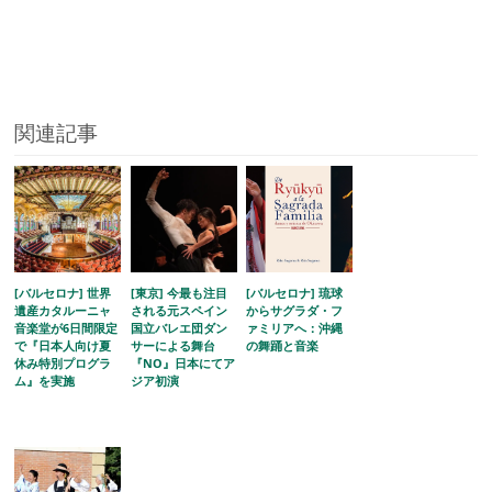
関連記事
[バルセロナ] 世界
[東京] 今最も注目
[バルセロナ] 琉球
遺産カタルーニャ
される元スペイン
からサグラダ・フ
音楽堂が6日間限定
国立バレエ団ダン
ァミリアへ：沖縄
で『日本人向け夏
サーによる舞台
の舞踊と音楽
休み特別プログラ
『NO』日本にてア
ム』を実施
ジア初演