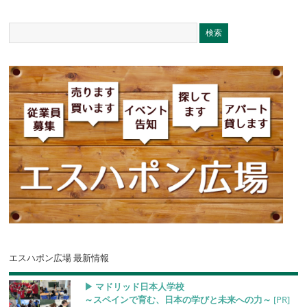
エスハポン広場 最新情報
▶︎ マドリッド日本人学校
～スペインで育む、日本の学びと未来への力～
[PR]