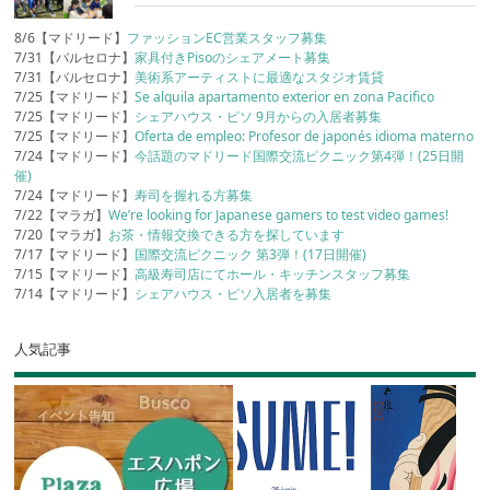
8/6【マドリード】
ファッションEC営業スタッフ募集
7/31【バルセロナ】
家具付きPisoのシェアメート募集
7/31【バルセロナ】
美術系アーティストに最適なスタジオ賃貸
7/25【マドリード】
Se alquila apartamento exterior en zona Pacifico
7/25【マドリード】
シェアハウス・ピソ 9月からの入居者募集
7/25【マドリード】
Oferta de empleo: Profesor de japonés idioma materno
7/24【マドリード】
今話題のマドリード国際交流ピクニック第4弾！(25日開
催)
7/24【マドリード】
寿司を握れる方募集
7/22【マラガ】
We’re looking for Japanese gamers to test video games!
7/20【マラガ】
お茶・情報交換できる方を探しています
7/17【マドリード】
国際交流ピクニック 第3弾！(17日開催)
7/15【マドリード】
高級寿司店にてホール・キッチンスタッフ募集
7/14【マドリード】
シェアハウス・ピソ入居者を募集
人気記事