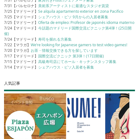
7/31【バルセロナ】
家具付きPisoのシェアメート募集
7/31【バルセロナ】
美術系アーティストに最適なスタジオ賃貸
7/25【マドリード】
Se alquila apartamento exterior en zona Pacifico
7/25【マドリード】
シェアハウス・ピソ 9月からの入居者募集
7/25【マドリード】
Oferta de empleo: Profesor de japonés idioma materno
7/24【マドリード】
今話題のマドリード国際交流ピクニック第4弾！(25日開
催)
7/24【マドリード】
寿司を握れる方募集
7/22【マラガ】
We’re looking for Japanese gamers to test video games!
7/20【マラガ】
お茶・情報交換できる方を探しています
7/17【マドリード】
国際交流ピクニック 第3弾！(17日開催)
7/15【マドリード】
高級寿司店にてホール・キッチンスタッフ募集
7/14【マドリード】
シェアハウス・ピソ入居者を募集
人気記事