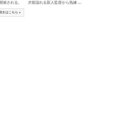
開催される。 才能溢れる新人監督から熟練 ...
続きはこちら »