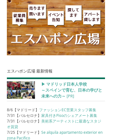
エスハポン広場 最新情報
▶︎ マドリッド日本人学校
～スペインで育む、日本の学びと
未来への力～
[PR]
8/6【マドリード】
ファッションEC営業スタッフ募集
7/31【バルセロナ】
家具付きPisoのシェアメート募集
7/31【バルセロナ】
美術系アーティストに最適なスタジ
オ賃貸
7/25【マドリード】
Se alquila apartamento exterior en
zona Pacifico