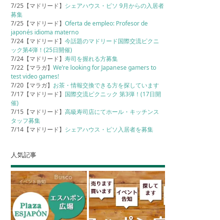
7/25【マドリード】
シェアハウス・ピソ 9月からの入居者
募集
7/25【マドリード】
Oferta de empleo: Profesor de
japonés idioma materno
7/24【マドリード】
今話題のマドリード国際交流ピクニ
ック第4弾！(25日開催)
7/24【マドリード】
寿司を握れる方募集
7/22【マラガ】
We’re looking for Japanese gamers to
test video games!
7/20【マラガ】
お茶・情報交換できる方を探しています
7/17【マドリード】
国際交流ピクニック 第3弾！(17日開
催)
7/15【マドリード】
高級寿司店にてホール・キッチンス
タッフ募集
7/14【マドリード】
シェアハウス・ピソ入居者を募集
人気記事