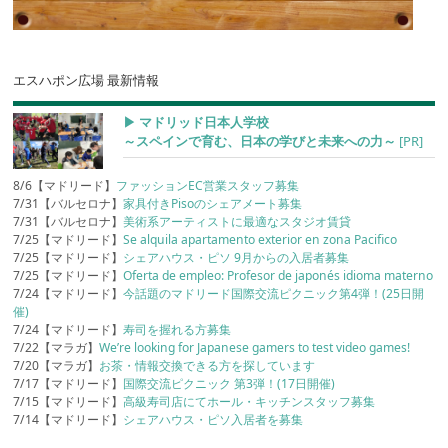
エスハポン広場 最新情報
▶︎ マドリッド日本人学校
～スペインで育む、日本の学びと未来への力～
[PR]
8/6【マドリード】
ファッションEC営業スタッフ募集
7/31【バルセロナ】
家具付きPisoのシェアメート募集
7/31【バルセロナ】
美術系アーティストに最適なスタジオ賃貸
7/25【マドリード】
Se alquila apartamento exterior en zona Pacifico
7/25【マドリード】
シェアハウス・ピソ 9月からの入居者募集
7/25【マドリード】
Oferta de empleo: Profesor de japonés idioma materno
7/24【マドリード】
今話題のマドリード国際交流ピクニック第4弾！(25日開
催)
7/24【マドリード】
寿司を握れる方募集
7/22【マラガ】
We’re looking for Japanese gamers to test video games!
7/20【マラガ】
お茶・情報交換できる方を探しています
7/17【マドリード】
国際交流ピクニック 第3弾！(17日開催)
7/15【マドリード】
高級寿司店にてホール・キッチンスタッフ募集
7/14【マドリード】
シェアハウス・ピソ入居者を募集