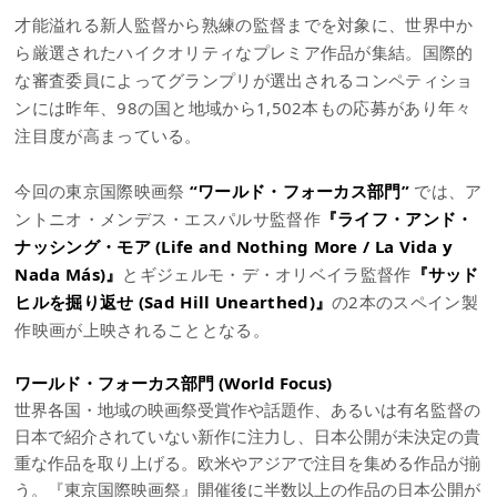
才能溢れる新人監督から熟練の監督までを対象に、世界中か
ら厳選されたハイクオリティなプレミア作品が集結。国際的
な審査委員によってグランプリが選出されるコンペティショ
ンには昨年、98の国と地域から1,502本もの応募があり年々
注目度が高まっている。
今回の東京国際映画祭
“ワールド・フォーカス部門”
では、ア
ントニオ・メンデス・エスパルサ監督作
『ライフ・アンド・
ナッシング・モア (Life and Nothing More / La Vida y
Nada Más)』
とギジェルモ・デ・オリベイラ監督作
『サッド
ヒルを掘り返せ (Sad Hill Unearthed)』
の2本のスペイン製
作映画が上映されることとなる。
ワールド・フォーカス部門 (World Focus)
世界各国・地域の映画祭受賞作や話題作、あるいは有名監督の
日本で紹介されていない新作に注力し、日本公開が未決定の貴
重な作品を取り上げる。欧米やアジアで注目を集める作品が揃
う。『東京国際映画祭』開催後に半数以上の作品の日本公開が