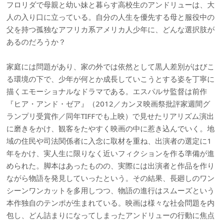
フロリダで母親と幼い妹と暮らす高校生のアンドリューは、大
人の入り口に立っている。自分の人生を優先する母と服役中の
父を持つ孤独なアフリカ系アメリカ人少年に、どんな選択肢が
あるのだろうか？
家庭には問題があり、家の外では依然として黒人差別がはびこ
る環境の下で、少年が何とか成長していこうとする姿を丁寧に
描くエモーショナルなドラマである。エスパルサ監督は前作
『ヒア・アンド・ゼア』（2012／カンヌ映画祭批評家週間グ
ランプリ受賞作／同年TIFFでも上映）で見せたリアリズム演出
に磨きをかけ、観客をたやすく映画の中に惹き込んでいく。地
域の住民や司法関係者に入念に取材を重ね、出演者の選定に1
年をかけ、実人生に限りなく近いフィクションを作る準備が進
められた。脚本はあったものの、実際には出演者と作品を作り
ながら物語を発見していったという。その結果、長廻しのワン
シーンワンカットを多用しつつ、物語の進行はスムーズという
本作独自のテンポが生まれている。映画は様々な社会問題を内
包し、どん詰まりになってしまったアンドリューの行動に焦点