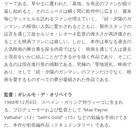
リーである。草や土に覆われた「墓地」を有志のファンが掘り
返し始めると、そのニュースは瞬く間に欧州中に広まり、週末
毎にサッドヒルを訪れるファンが増えていく。『続・夕陽のガ
ンマン』の根強い人気に驚かされるとともに、製作スタッフの
証言を通じて故セルジオ・レオーネ監督の偉大さが再評価され
ることも映画ファンには嬉しい。しかし、本作は単なる過去の
人気映画の舞台裏を探る内容ではなく、映画を通じて人は過去
と現在をいかに結ぶことができるかを描く作品であり、そこに
あるのは現在進行形の感動である。究極の「聖地巡礼」映画で
あり、そして『続・夕陽のガンマン』のファンだけでなく、映
画を愛するものすべての夢が凝縮された作品である。
監督：ギレルモ・デ・オリベイラ
1986年12月6日、スペイン・ガリシア州ヴィーゴに生まれ
る。プロデューサーおよび監督として “Max Payne:
Valhalla”（12）“Seth’s Gold”（15）などの短編を手掛けてき
た。本作が初長編作品（ドキュメンタリー）である。