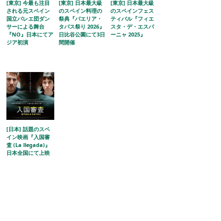
[東京] 今最も注目
[東京] 日本最大級
[東京] 日本最大級
される元スペイン
のスペイン料理の
のスペインフェス
国立バレエ団ダン
祭典『パエリア・
ティバル『フィエ
サーによる舞台
タパス祭り 2026』
スタ・デ・エスパ
『NO』日本にてア
日比谷公園にて3日
ーニャ 2025』
ジア初演
間開催
[日本] 話題のスペ
イン映画『入国審
査 (La llegada)』
日本全国にて上映