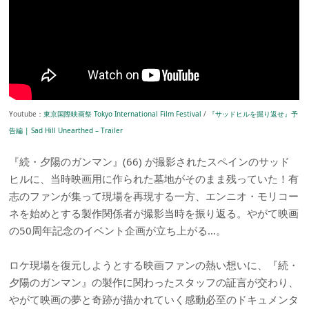
Youtube：
東京国際映画祭 Tokyo International Film Festival
/
『サッドヒルを掘り返せ』予
告編 | Sad Hill Unearthed – Trailer
『続・夕陽のガンマン』(66) が撮影されたスペインのサッド
ヒルに、当時映画用に作られた墓地がそのまま残っていた！有
志のファンが集って現場を再現する一方、エンニオ・モリコー
ネを始めとする製作関係者が撮影当時を振り返る。やがて映画
の50周年記念のイベント企画が立ち上がる…。
ロケ現場を復元しようとする映画ファンの熱い想いに、『続・
夕陽のガンマン』の製作に関わったスタッフの証言が交わり、
やがて映画の夢と奇跡が描かれていく感動必至のドキュメンタ