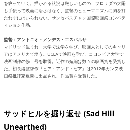
を絞っていく。描かれる状況は厳しいものの、フロリダの太陽
も手伝って映画に暗さはなく、監督のヒューマニズムに胸を打
たれずにはいられない。サンセバスチャン国際映画祭コンペテ
ィション作品。
監督：アントニオ・メンデス・エスパルサ
マドリッド生まれ。大学で法学を学び、映画人としてのキャリ
アはアメリカで培う。UCLAで映画を学び、コロンビア大学で
映画制作の修士号を取得。近作の短編は数々の映画賞を受賞し
た。初長編監督作『ヒア・アンド・ゼア』は2012年カンヌ映
画祭批評家週間に出品され、作品賞を受賞した。
サッドヒルを掘り返せ (Sad Hill
Unearthed)