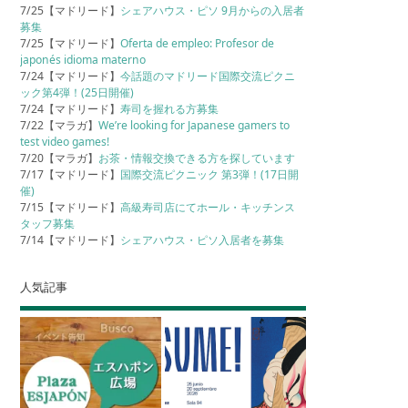
7/25【マドリード】
シェアハウス・ピソ 9月からの入居者
募集
7/25【マドリード】
Oferta de empleo: Profesor de
japonés idioma materno
7/24【マドリード】
今話題のマドリード国際交流ピクニ
ック第4弾！(25日開催)
7/24【マドリード】
寿司を握れる方募集
7/22【マラガ】
We’re looking for Japanese gamers to
test video games!
7/20【マラガ】
お茶・情報交換できる方を探しています
7/17【マドリード】
国際交流ピクニック 第3弾！(17日開
催)
7/15【マドリード】
高級寿司店にてホール・キッチンス
タッフ募集
7/14【マドリード】
シェアハウス・ピソ入居者を募集
人気記事