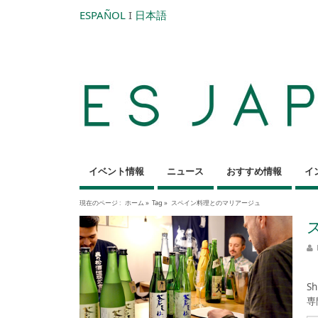
ESPAÑOL
I
日本語
イベント情報
ニュース
おすすめ情報
イ
現在のページ :
ホーム
»
Tag »
スペイン料理とのマリアージュ
1
S
専