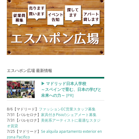
エスハポン広場 最新情報
▶︎ マドリッド日本人学校
～スペインで育む、日本の学びと
未来への力～
[PR]
8/6【マドリード】
ファッションEC営業スタッフ募集
7/31【バルセロナ】
家具付きPisoのシェアメート募集
7/31【バルセロナ】
美術系アーティストに最適なスタジ
オ賃貸
7/25【マドリード】
Se alquila apartamento exterior en
zona Pacifico