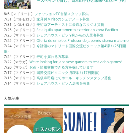
～スペインで育む、日本の学びと未来への力～
[PR]
8/6【マドリード】
ファッションEC営業スタッフ募集
7/31【バルセロナ】
家具付きPisoのシェアメート募集
7/31【バルセロナ】
美術系アーティストに最適なスタジオ賃貸
7/25【マドリード】
Se alquila apartamento exterior en zona Pacifico
7/25【マドリード】
シェアハウス・ピソ 9月からの入居者募集
7/25【マドリード】
Oferta de empleo: Profesor de japonés idioma materno
7/24【マドリード】
今話題のマドリード国際交流ピクニック第4弾！(25日開
催)
7/24【マドリード】
寿司を握れる方募集
7/22【マラガ】
We’re looking for Japanese gamers to test video games!
7/20【マラガ】
お茶・情報交換できる方を探しています
7/17【マドリード】
国際交流ピクニック 第3弾！(17日開催)
7/15【マドリード】
高級寿司店にてホール・キッチンスタッフ募集
7/14【マドリード】
シェアハウス・ピソ入居者を募集
人気記事