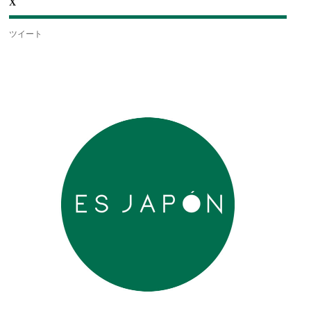
X
ツイート