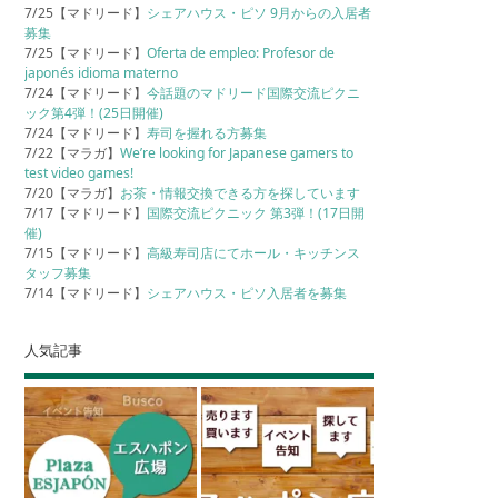
7/25【マドリード】
シェアハウス・ピソ 9月からの入居者
募集
7/25【マドリード】
Oferta de empleo: Profesor de
japonés idioma materno
7/24【マドリード】
今話題のマドリード国際交流ピクニ
ック第4弾！(25日開催)
7/24【マドリード】
寿司を握れる方募集
7/22【マラガ】
We’re looking for Japanese gamers to
test video games!
7/20【マラガ】
お茶・情報交換できる方を探しています
7/17【マドリード】
国際交流ピクニック 第3弾！(17日開
催)
7/15【マドリード】
高級寿司店にてホール・キッチンス
タッフ募集
7/14【マドリード】
シェアハウス・ピソ入居者を募集
人気記事