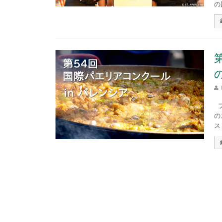
の
フ
の
ス