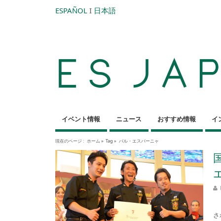
ESPAÑOL
I
日本語
イベント情報
ニュース
おすすめ情報
イ
現在のページ :
ホーム
»
Tag »
バル・エスパーニャ
9
さ