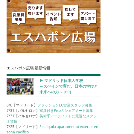
エスハポン広場 最新情報
▶︎ マドリッド日本人学校
～スペインで育む、日本の学びと
未来への力～
[PR]
8/6【マドリード】
ファッションEC営業スタッフ募集
7/31【バルセロナ】
家具付きPisoのシェアメート募集
7/31【バルセロナ】
美術系アーティストに最適なスタジ
オ賃貸
7/25【マドリード】
Se alquila apartamento exterior en
zona Pacifico