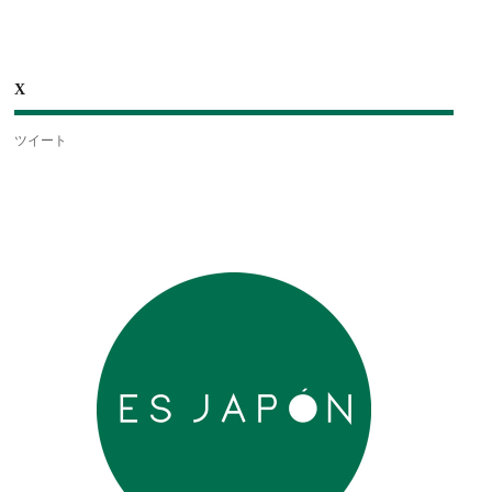
X
ツイート