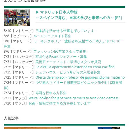
エスハポン広場 最新情報
▶︎ マドリッド日本人学校
～スペインで育む、日本の学びと未来への力～
[PR]
8/10【マドリード】
日本語を活かせる仕事を探しています
8/8【セビージャ】
ルームシェアメイト募集
8/8【マドリード】
ワーキングホリデー渡航者を支援する日本人アドバイザー
募集
8/6【マドリード】
ファッションEC営業スタッフ募集
7/31【バルセロナ】
家具付きPisoのシェアメート募集
7/31【バルセロナ】
美術系アーティストに最適なスタジオ賃貸
7/25【マドリード】
Se alquila apartamento exterior en zona Pacifico
7/25【マドリード】
シェアハウス・ピソ 9月からの入居者募集
7/25【マドリード】
Oferta de empleo: Profesor de japonés idioma materno
7/24【マドリード】
今話題のマドリード国際交流ピクニック第4弾！(25日開
催)
7/24【マドリード】
寿司を握れる方募集
7/22【マラガ】
We’re looking for Japanese gamers to test video games!
7/20【マラガ】
お茶・情報交換できる方を探しています
人気記事