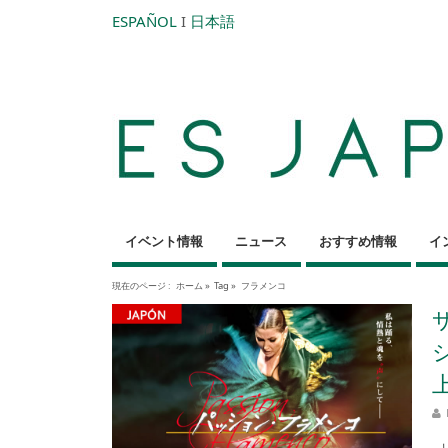
ESPAÑOL
I
日本語
イベント情報
ニュース
おすすめ情報
イ
現在のページ :
ホーム
»
Tag »
フラメンコ