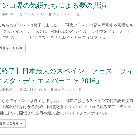
メンコ界の気鋭たちによる夢の共演
ESJAPON
7, 12月, 2016
終了イベント一覧
ちらのイベントは終了しました。 現代フラメンコ界を牽引する気鋭たち
、クリスマス・シーズンに一夜限りのスペシャル・ライヴをブルーノート
京で行なう。 ピアニストのリカルド・ミーニョはフラ ...
続きはこちら »
【終了】日本最大のスペイン・フェス「フィ
エスタ・デ・エスパーニャ 2016」
ESJAPON
25, 11月, 2016
終了イベント一覧
ちらのイベントは終了しました。 日本におけるスペイン文化の認知度向
・理解促進をはかるため、国際交流イベントのメッカである東京・代々木
園において開催される日本最大級のスペインフェスティバル ...
続きはこちら »