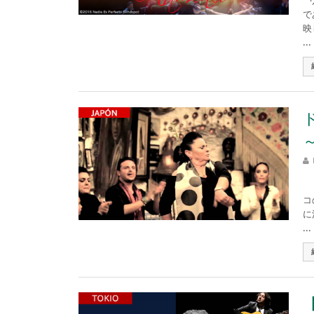
リ
で
映
...
た
コ
に
...