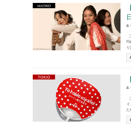
こ
F
り)
こ
イ
た