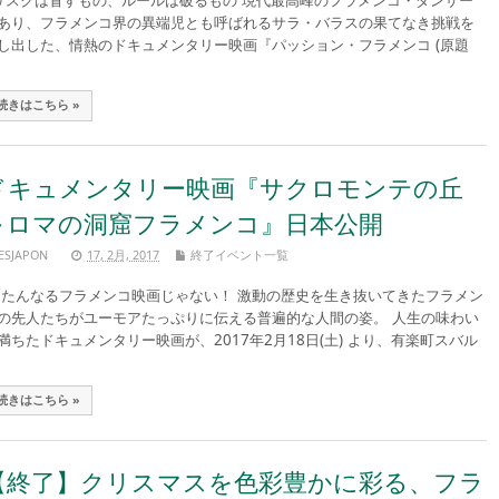
スクは冒すもの、ルールは破るもの 現代最高峰のフラメンコ・ダンサー
あり、フラメンコ界の異端児とも呼ばれるサラ・バラスの果てなき挑戦を
し出した、情熱のドキュメンタリー映画『パッション・フラメンコ (原題
続きはこちら »
ドキュメンタリー映画『サクロモンテの丘
～ロマの洞窟フラメンコ』日本公開
ESJAPON
17, 2月, 2017
終了イベント一覧
んなるフラメンコ映画じゃない！ 激動の歴史を生き抜いてきたフラメン
の先人たちがユーモアたっぷりに伝える普遍的な人間の姿。 人生の味わい
満ちたドキュメンタリー映画が、2017年2月18日(土) より、有楽町スバル
続きはこちら »
【終了】クリスマスを色彩豊かに彩る、フラ