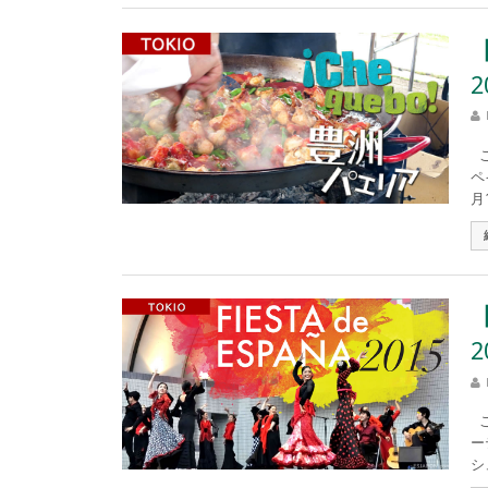
2
こ
ペ
月
2
こ
ー
シ