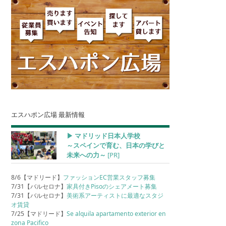
エスハポン広場 最新情報
▶︎ マドリッド日本人学校
～スペインで育む、日本の学びと
未来への力～
[PR]
8/6【マドリード】
ファッションEC営業スタッフ募集
7/31【バルセロナ】
家具付きPisoのシェアメート募集
7/31【バルセロナ】
美術系アーティストに最適なスタジ
オ賃貸
7/25【マドリード】
Se alquila apartamento exterior en
zona Pacifico