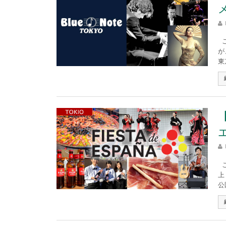
こ
が
東
こ
上
公