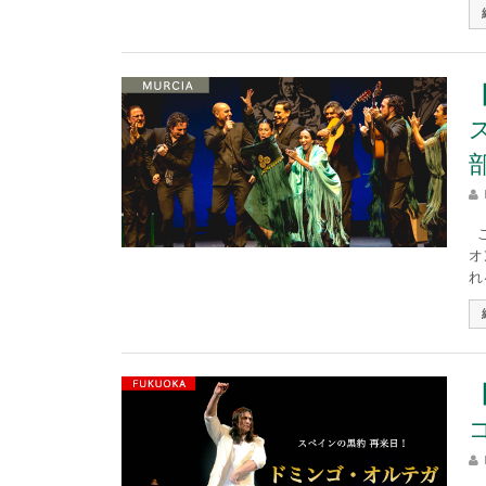
こ
オ
れ