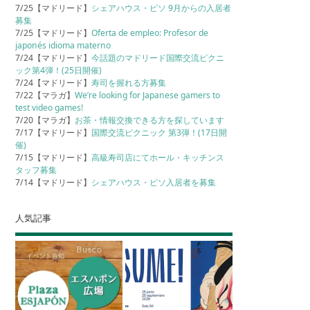
7/25【マドリード】
シェアハウス・ピソ 9月からの入居者
募集
7/25【マドリード】
Oferta de empleo: Profesor de
japonés idioma materno
7/24【マドリード】
今話題のマドリード国際交流ピクニ
ック第4弾！(25日開催)
7/24【マドリード】
寿司を握れる方募集
7/22【マラガ】
We’re looking for Japanese gamers to
test video games!
7/20【マラガ】
お茶・情報交換できる方を探しています
7/17【マドリード】
国際交流ピクニック 第3弾！(17日開
催)
7/15【マドリード】
高級寿司店にてホール・キッチンス
タッフ募集
7/14【マドリード】
シェアハウス・ピソ入居者を募集
人気記事