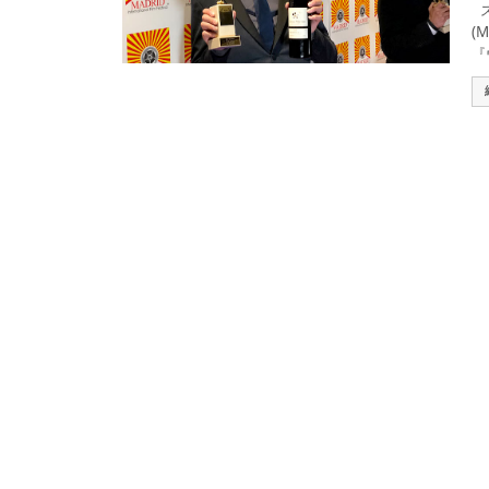
ス
(
『