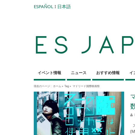
ESPAÑOL
I
日本語
イベント情報
ニュース
おすすめ情報
イ
現在のページ :
ホーム
»
Tag »
マドリード国際映画祭
ス
(