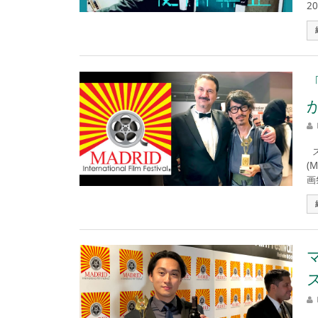
2
ス
(
画