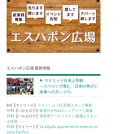
エスハポン広場 最新情報
▶︎ マドリッド日本人学校
～スペインで育む、日本の学びと
未来への力～
[PR]
8/6【マドリード】
ファッションEC営業スタッフ募集
7/31【バルセロナ】
家具付きPisoのシェアメート募集
7/31【バルセロナ】
美術系アーティストに最適なスタジ
オ賃貸
7/25【マドリード】
Se alquila apartamento exterior en
zona Pacifico