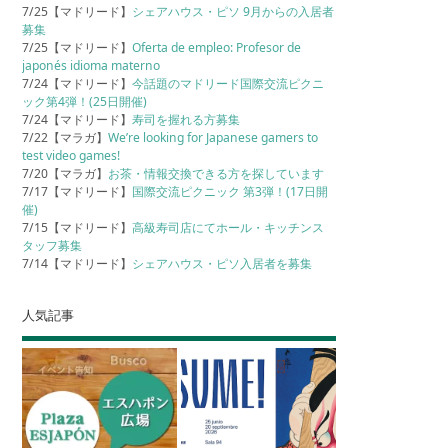
7/25【マドリード】
シェアハウス・ピソ 9月からの入居者
募集
7/25【マドリード】
Oferta de empleo: Profesor de
japonés idioma materno
7/24【マドリード】
今話題のマドリード国際交流ピクニ
ック第4弾！(25日開催)
7/24【マドリード】
寿司を握れる方募集
7/22【マラガ】
We’re looking for Japanese gamers to
test video games!
7/20【マラガ】
お茶・情報交換できる方を探しています
7/17【マドリード】
国際交流ピクニック 第3弾！(17日開
催)
7/15【マドリード】
高級寿司店にてホール・キッチンス
タッフ募集
7/14【マドリード】
シェアハウス・ピソ入居者を募集
人気記事