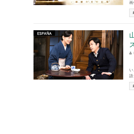
画
戦
い
語タ