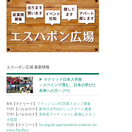
エスハポン広場 最新情報
▶︎ マドリッド日本人学校
～スペインで育む、日本の学びと
未来への力～
[PR]
8/6【マドリード】
ファッションEC営業スタッフ募集
7/31【バルセロナ】
家具付きPisoのシェアメート募集
7/31【バルセロナ】
美術系アーティストに最適なスタジ
オ賃貸
7/25【マドリード】
Se alquila apartamento exterior en
zona Pacifico