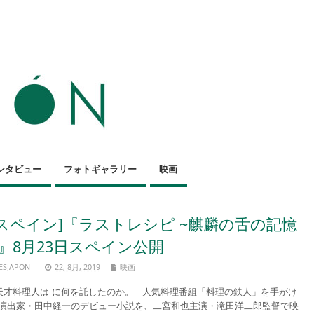
ンタビュー
フォトギャラリー
映画
[スペイン]『ラストレシピ ~麒麟の舌の記憶
~』8月23日スペイン公開
ESJAPON
22, 8月, 2019
映画
才料理人は に何を託したのか。 人気料理番組「料理の鉄人」を手がけ
演出家・田中経一のデビュー小説を、二宮和也主演・滝田洋二郎監督で映