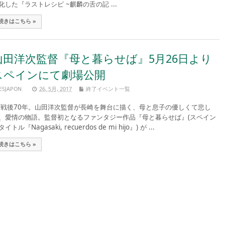
化した『ラストレシピ ~麒麟の舌の記 ...
続きはこちら »
山田洋次監督『母と暮らせば』5月26日より
スペインにて劇場公開
ESJAPON
26, 5月, 2017
終了イベント一覧
後70年。山田洋次監督が長崎を舞台に描く、母と息子の優しくて悲し
、愛情の物語。監督初となるファンタジー作品『母と暮らせば』(スペイン
イトル『Nagasaki, recuerdos de mi hijo』) が ...
続きはこちら »