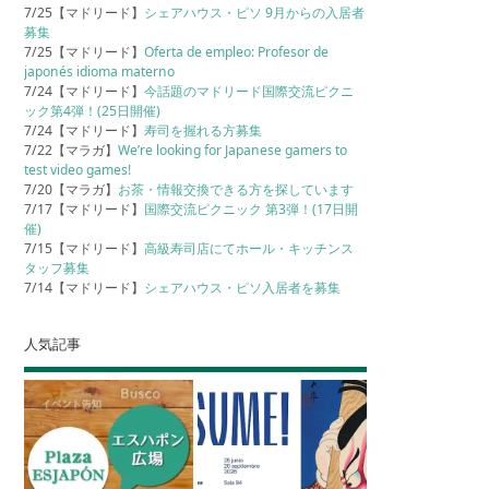
7/25【マドリード】
シェアハウス・ピソ 9月からの入居者
募集
7/25【マドリード】
Oferta de empleo: Profesor de
japonés idioma materno
7/24【マドリード】
今話題のマドリード国際交流ピクニ
ック第4弾！(25日開催)
7/24【マドリード】
寿司を握れる方募集
7/22【マラガ】
We’re looking for Japanese gamers to
test video games!
7/20【マラガ】
お茶・情報交換できる方を探しています
7/17【マドリード】
国際交流ピクニック 第3弾！(17日開
催)
7/15【マドリード】
高級寿司店にてホール・キッチンス
タッフ募集
7/14【マドリード】
シェアハウス・ピソ入居者を募集
人気記事