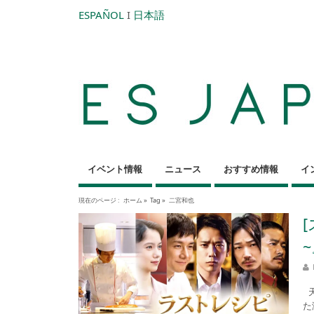
ESPAÑOL
I
日本語
イベント情報
ニュース
おすすめ情報
イ
現在のページ :
ホーム
»
Tag »
二宮和也
天
た