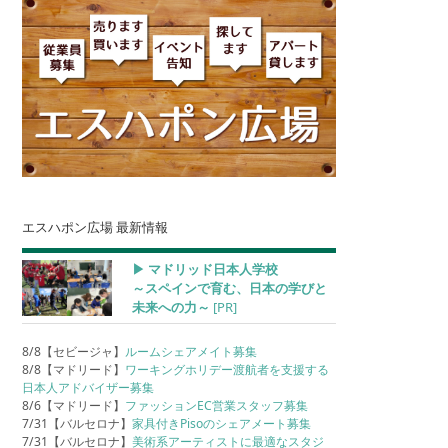
エスハポン広場 最新情報
▶︎ マドリッド日本人学校
～スペインで育む、日本の学びと
未来への力～
[PR]
8/8【セビージャ】
ルームシェアメイト募集
8/8【マドリード】
ワーキングホリデー渡航者を支援する
日本人アドバイザー募集
8/6【マドリード】
ファッションEC営業スタッフ募集
7/31【バルセロナ】
家具付きPisoのシェアメート募集
7/31【バルセロナ】
美術系アーティストに最適なスタジ