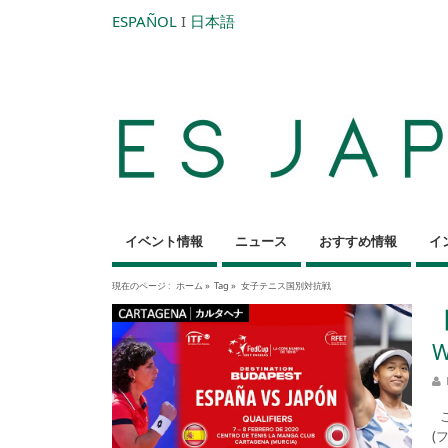
ESPAÑOL
I
日本語
イベント情報
ニュース
おすすめ情報
イ
現在のページ :
ホーム
»
Tag »
女子テニス国別対抗戦
W
こ
(