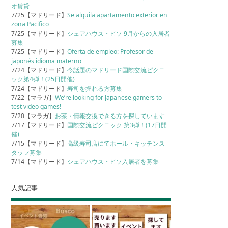
オ賃貸
7/25【マドリード】
Se alquila apartamento exterior en
zona Pacifico
7/25【マドリード】
シェアハウス・ピソ 9月からの入居者
募集
7/25【マドリード】
Oferta de empleo: Profesor de
japonés idioma materno
7/24【マドリード】
今話題のマドリード国際交流ピクニ
ック第4弾！(25日開催)
7/24【マドリード】
寿司を握れる方募集
7/22【マラガ】
We’re looking for Japanese gamers to
test video games!
7/20【マラガ】
お茶・情報交換できる方を探しています
7/17【マドリード】
国際交流ピクニック 第3弾！(17日開
催)
7/15【マドリード】
高級寿司店にてホール・キッチンス
タッフ募集
7/14【マドリード】
シェアハウス・ピソ入居者を募集
人気記事