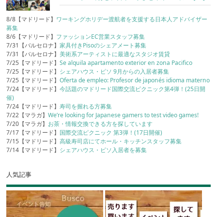
8/8【マドリード】
ワーキングホリデー渡航者を支援する日本人アドバイザー
募集
8/6【マドリード】
ファッションEC営業スタッフ募集
7/31【バルセロナ】
家具付きPisoのシェアメート募集
7/31【バルセロナ】
美術系アーティストに最適なスタジオ賃貸
7/25【マドリード】
Se alquila apartamento exterior en zona Pacifico
7/25【マドリード】
シェアハウス・ピソ 9月からの入居者募集
7/25【マドリード】
Oferta de empleo: Profesor de japonés idioma materno
7/24【マドリード】
今話題のマドリード国際交流ピクニック第4弾！(25日開
催)
7/24【マドリード】
寿司を握れる方募集
7/22【マラガ】
We’re looking for Japanese gamers to test video games!
7/20【マラガ】
お茶・情報交換できる方を探しています
7/17【マドリード】
国際交流ピクニック 第3弾！(17日開催)
7/15【マドリード】
高級寿司店にてホール・キッチンスタッフ募集
7/14【マドリード】
シェアハウス・ピソ入居者を募集
人気記事