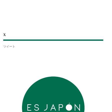
X
ツイート