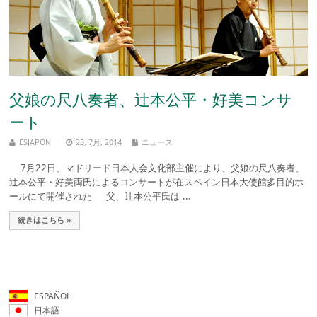
父娘の尺八奏者、辻本公平・好美コンサ
ート
ESJAPON
23, 7月, 2014
ニュース
7月22日、マドリード日本人会文化部主催により、父娘の尺八奏者、
辻本公平・好美両氏によるコンサートが在スペイン日本大使館多目的ホ
ールにて開催された 父、辻本公平氏は ...
続きはこちら »
ESPAÑOL
日本語