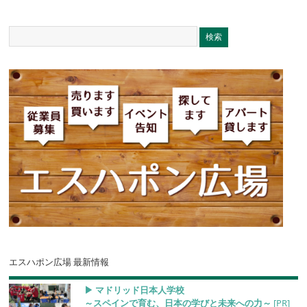
エスハポン広場 最新情報
▶︎ マドリッド日本人学校
～スペインで育む、日本の学びと未来への力～
[PR]