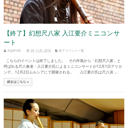
【終了】幻想尺八家 入江要介ミニコンサ
ート
ESJAPON
29, 11月, 2016
終了イベント一覧
こちらのイベントは終了しました。 その作風から「幻想尺八家」と
呼ばれる尺八奏者・入江要介氏によるミニコンサートが12月1日アリカ
ンテ、12月2日ムルシアにて開催される。 入江要介氏は尺八演 ...
続きはこちら »