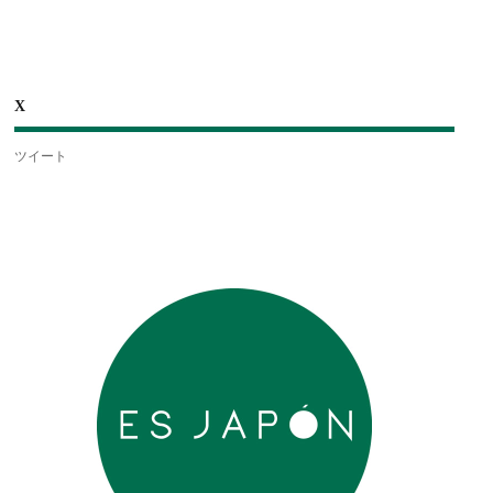
X
ツイート