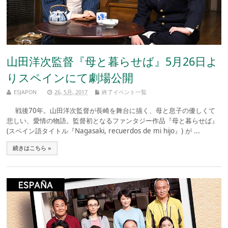
山田洋次監督『母と暮らせば』5月26日よ
りスペインにて劇場公開
ESJAPON
26, 5月, 2017
終了イベント一覧
戦後70年。山田洋次監督が長崎を舞台に描く、母と息子の優しくて
悲しい、愛情の物語。監督初となるファンタジー作品『母と暮らせば』
(スペイン語タイトル『Nagasaki, recuerdos de mi hijo』) が ...
続きはこちら »