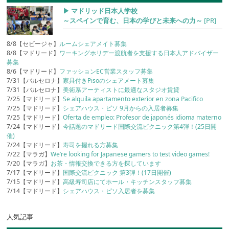
▶︎ マドリッド日本人学校
～スペインで育む、日本の学びと未来への力～
[PR]
8/8【セビージャ】
ルームシェアメイト募集
8/8【マドリード】
ワーキングホリデー渡航者を支援する日本人アドバイザー
募集
8/6【マドリード】
ファッションEC営業スタッフ募集
7/31【バルセロナ】
家具付きPisoのシェアメート募集
7/31【バルセロナ】
美術系アーティストに最適なスタジオ賃貸
7/25【マドリード】
Se alquila apartamento exterior en zona Pacifico
7/25【マドリード】
シェアハウス・ピソ 9月からの入居者募集
7/25【マドリード】
Oferta de empleo: Profesor de japonés idioma materno
7/24【マドリード】
今話題のマドリード国際交流ピクニック第4弾！(25日開
催)
7/24【マドリード】
寿司を握れる方募集
7/22【マラガ】
We’re looking for Japanese gamers to test video games!
7/20【マラガ】
お茶・情報交換できる方を探しています
7/17【マドリード】
国際交流ピクニック 第3弾！(17日開催)
7/15【マドリード】
高級寿司店にてホール・キッチンスタッフ募集
7/14【マドリード】
シェアハウス・ピソ入居者を募集
人気記事