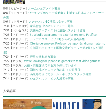
8/8【セビージャ】
ルームシェアメイト募集
8/8【マドリード】
ワーキングホリデー渡航者を支援する日本人アドバイザー
募集
8/6【マドリード】
ファッションEC営業スタッフ募集
7/31【バルセロナ】
家具付きPisoのシェアメート募集
7/31【バルセロナ】
美術系アーティストに最適なスタジオ賃貸
7/25【マドリード】
Se alquila apartamento exterior en zona Pacifico
7/25【マドリード】
シェアハウス・ピソ 9月からの入居者募集
7/25【マドリード】
Oferta de empleo: Profesor de japonés idioma materno
7/24【マドリード】
今話題のマドリード国際交流ピクニック第4弾！(25日開
催)
7/24【マドリード】
寿司を握れる方募集
7/22【マラガ】
We’re looking for Japanese gamers to test video games!
7/20【マラガ】
お茶・情報交換できる方を探しています
7/17【マドリード】
国際交流ピクニック 第3弾！(17日開催)
7/15【マドリード】
高級寿司店にてホール・キッチンスタッフ募集
7/14【マドリード】
シェアハウス・ピソ入居者を募集
人気記事