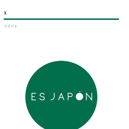
X
ツイート