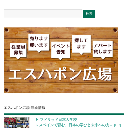
エスハポン広場 最新情報
▶︎ マドリッド日本人学校
～スペインで育む、日本の学びと未来への力～
[PR]