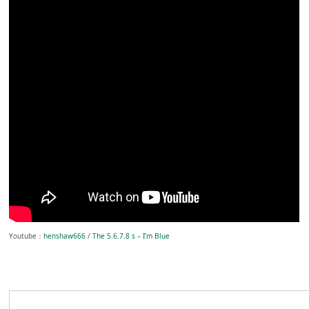
Youtube：
henshaw666
/
The 5.6.7.8 s – I’m Blue