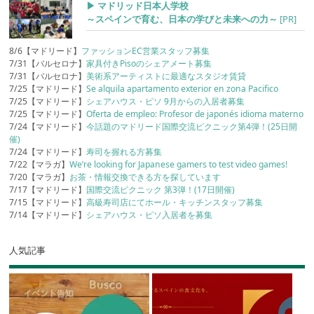
▶︎ マドリッド日本人学校
～スペインで育む、日本の学びと未来への力～
[PR]
8/6【マドリード】
ファッションEC営業スタッフ募集
7/31【バルセロナ】
家具付きPisoのシェアメート募集
7/31【バルセロナ】
美術系アーティストに最適なスタジオ賃貸
7/25【マドリード】
Se alquila apartamento exterior en zona Pacifico
7/25【マドリード】
シェアハウス・ピソ 9月からの入居者募集
7/25【マドリード】
Oferta de empleo: Profesor de japonés idioma materno
7/24【マドリード】
今話題のマドリード国際交流ピクニック第4弾！(25日開
催)
7/24【マドリード】
寿司を握れる方募集
7/22【マラガ】
We’re looking for Japanese gamers to test video games!
7/20【マラガ】
お茶・情報交換できる方を探しています
7/17【マドリード】
国際交流ピクニック 第3弾！(17日開催)
7/15【マドリード】
高級寿司店にてホール・キッチンスタッフ募集
7/14【マドリード】
シェアハウス・ピソ入居者を募集
人気記事