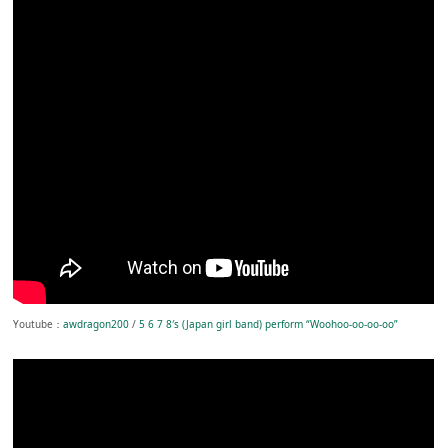
Youtube：
awdragon200
/
5 6 7 8′s (Japan girl band) perform “Woohoo-oo-oo-oo”