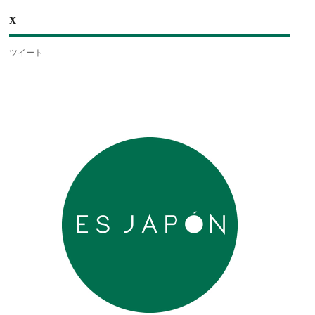
X
ツイート