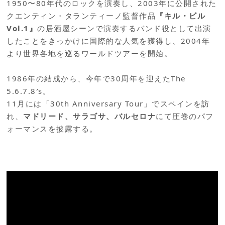
1950〜80年代のロックを演奏し、2003年に公開された
クエンティン・タランティーノ監督作品
『キル・ビル
Vol.1』
の居酒屋シーンで演奏するバンド役として出演
したことをきっかけに国際的な人気を獲得し、2004年
より世界各地を巡るワールドツアーを開始。
1986年の結成から、今年で30周年を迎えたThe
5.6.7.8′s。
11月には「30th Anniversary Tour」でスペインを訪
れ、
マドリード、サラゴサ、バルセロナ
にて圧巻のパフ
ォーマンスを披露する。