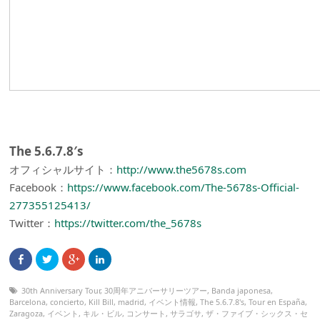
The 5.6.7.8′s
オフィシャルサイト：
http://www.the5678s.com
Facebook：
https://www.facebook.com/The-5678s-Official-
277355125413/
Twitter：
https://twitter.com/the_5678s
30th Anniversary Tour
,
30周年アニバーサリーツアー
,
Banda japonesa
,
Barcelona
,
concierto
,
Kill Bill
,
madrid
,
イベント情報
,
The 5.6.7.8's
,
Tour en España
,
Zaragoza
,
イベント
,
キル・ビル
,
コンサート
,
サラゴサ
,
ザ・ファイブ・シックス・セ