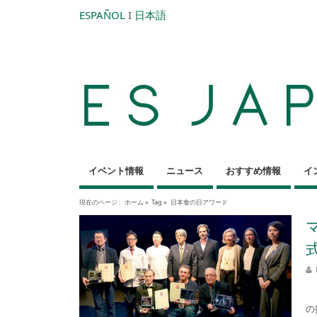
ESPAÑOL
I
日本語
イベント情報
ニュース
おすすめ情報
イ
現在のページ :
ホーム
»
Tag »
日本食の日アワード
1
の