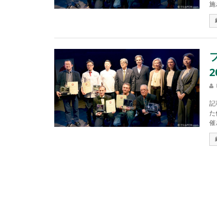
施
2
記
た
催