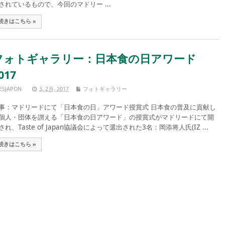
されているもので、今回のマドリー ...
続きはこちら »
フォトギャラリー：日本食の日アワード
017
ESJAPON
3, 2月, 2017
フォトギャラリー
事：マドリードにて「日本食の日」アワード授賞式 日本食の普及に貢献し
個人・団体を讃える「日本食の日アワード」の授賞式がマドリードにて開
され、Taste of Japan協議会によって選出された3名：岡添将人氏(IZ ...
続きはこちら »