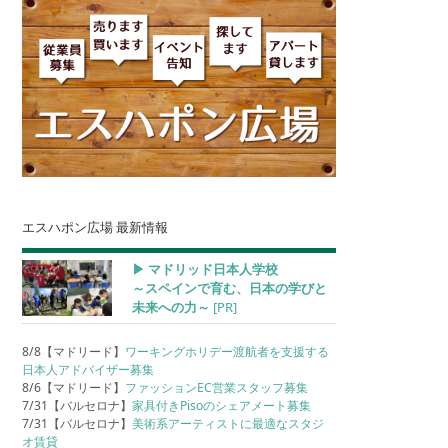
エスハポン広場 最新情報
▶︎ マドリッド日本人学校
～スペインで育む、日本の学びと
未来への力～
[PR]
8/8【マドリード】
ワーキングホリデー渡航者を支援する
日本人アドバイザー募集
8/6【マドリード】
ファッションEC営業スタッフ募集
7/31【バルセロナ】
家具付きPisoのシェアメート募集
7/31【バルセロナ】
美術系アーティストに最適なスタジ
オ賃貸