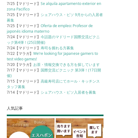
7/25【マドリード】
Se alquila apartamento exterior en
zona Pacifico
7/25【マドリード】
シェアハウス・ピソ 9月からの入居者
募集
7/25【マドリード】
Oferta de empleo: Profesor de
japonés idioma materno
7/24【マドリード】
今話題のマドリード国際交流ピクニ
ック第4弾！(25日開催)
7/24【マドリード】
寿司を握れる方募集
7/22【マラガ】
We’re looking for Japanese gamers to
test video games!
7/20【マラガ】
お茶・情報交換できる方を探しています
7/17【マドリード】
国際交流ピクニック 第3弾！(17日開
催)
7/15【マドリード】
高級寿司店にてホール・キッチンス
タッフ募集
7/14【マドリード】
シェアハウス・ピソ入居者を募集
人気記事