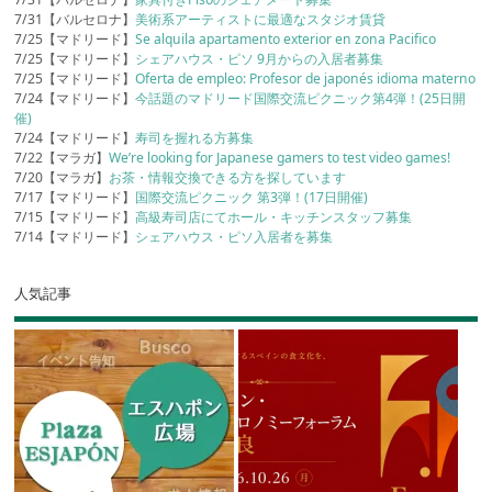
7/31【バルセロナ】
美術系アーティストに最適なスタジオ賃貸
7/25【マドリード】
Se alquila apartamento exterior en zona Pacifico
7/25【マドリード】
シェアハウス・ピソ 9月からの入居者募集
7/25【マドリード】
Oferta de empleo: Profesor de japonés idioma materno
7/24【マドリード】
今話題のマドリード国際交流ピクニック第4弾！(25日開
催)
7/24【マドリード】
寿司を握れる方募集
7/22【マラガ】
We’re looking for Japanese gamers to test video games!
7/20【マラガ】
お茶・情報交換できる方を探しています
7/17【マドリード】
国際交流ピクニック 第3弾！(17日開催)
7/15【マドリード】
高級寿司店にてホール・キッチンスタッフ募集
7/14【マドリード】
シェアハウス・ピソ入居者を募集
人気記事