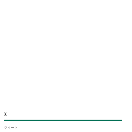
X
ツイート