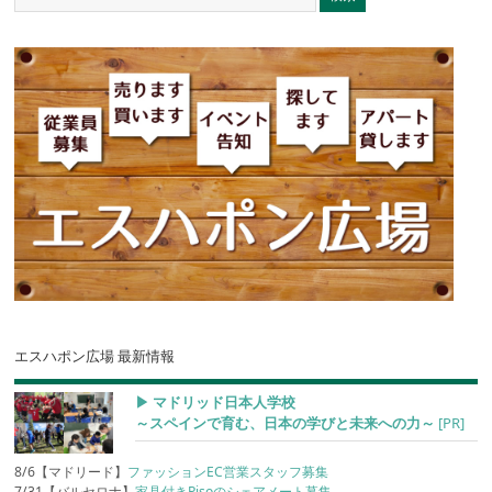
エスハポン広場 最新情報
▶︎ マドリッド日本人学校
～スペインで育む、日本の学びと未来への力～
[PR]
8/6【マドリード】
ファッションEC営業スタッフ募集
7/31【バルセロナ】
家具付きPisoのシェアメート募集