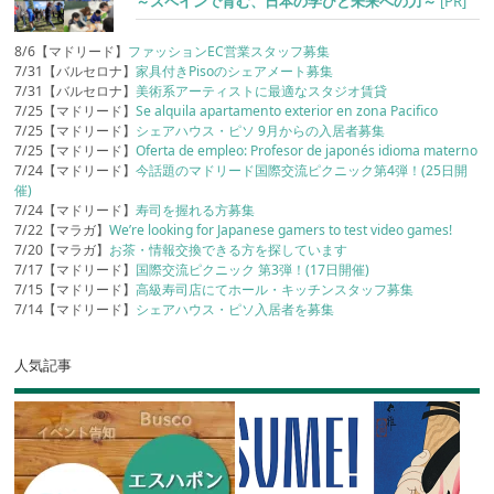
～スペインで育む、日本の学びと未来への力～
[PR]
8/6【マドリード】
ファッションEC営業スタッフ募集
7/31【バルセロナ】
家具付きPisoのシェアメート募集
7/31【バルセロナ】
美術系アーティストに最適なスタジオ賃貸
7/25【マドリード】
Se alquila apartamento exterior en zona Pacifico
7/25【マドリード】
シェアハウス・ピソ 9月からの入居者募集
7/25【マドリード】
Oferta de empleo: Profesor de japonés idioma materno
7/24【マドリード】
今話題のマドリード国際交流ピクニック第4弾！(25日開
催)
7/24【マドリード】
寿司を握れる方募集
7/22【マラガ】
We’re looking for Japanese gamers to test video games!
7/20【マラガ】
お茶・情報交換できる方を探しています
7/17【マドリード】
国際交流ピクニック 第3弾！(17日開催)
7/15【マドリード】
高級寿司店にてホール・キッチンスタッフ募集
7/14【マドリード】
シェアハウス・ピソ入居者を募集
人気記事