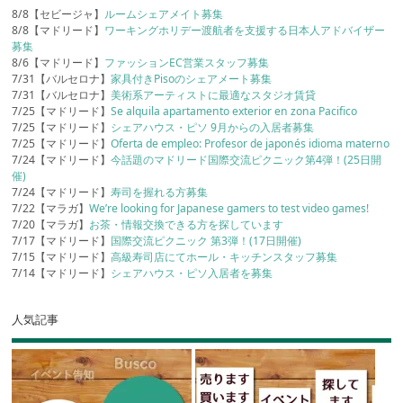
8/8【セビージャ】
ルームシェアメイト募集
8/8【マドリード】
ワーキングホリデー渡航者を支援する日本人アドバイザー
募集
8/6【マドリード】
ファッションEC営業スタッフ募集
7/31【バルセロナ】
家具付きPisoのシェアメート募集
7/31【バルセロナ】
美術系アーティストに最適なスタジオ賃貸
7/25【マドリード】
Se alquila apartamento exterior en zona Pacifico
7/25【マドリード】
シェアハウス・ピソ 9月からの入居者募集
7/25【マドリード】
Oferta de empleo: Profesor de japonés idioma materno
7/24【マドリード】
今話題のマドリード国際交流ピクニック第4弾！(25日開
催)
7/24【マドリード】
寿司を握れる方募集
7/22【マラガ】
We’re looking for Japanese gamers to test video games!
7/20【マラガ】
お茶・情報交換できる方を探しています
7/17【マドリード】
国際交流ピクニック 第3弾！(17日開催)
7/15【マドリード】
高級寿司店にてホール・キッチンスタッフ募集
7/14【マドリード】
シェアハウス・ピソ入居者を募集
人気記事