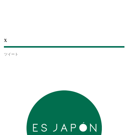
X
ツイート