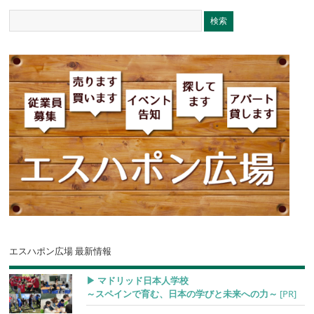
エスハポン広場 最新情報
▶︎ マドリッド日本人学校
～スペインで育む、日本の学びと未来への力～
[PR]