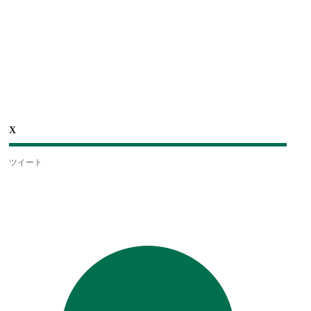
X
ツイート