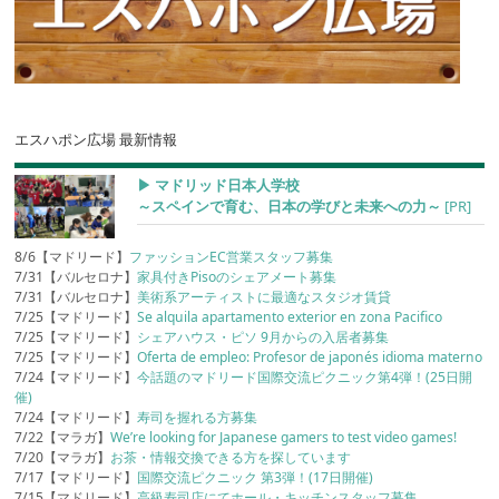
エスハポン広場 最新情報
▶︎ マドリッド日本人学校
～スペインで育む、日本の学びと未来への力～
[PR]
8/6【マドリード】
ファッションEC営業スタッフ募集
7/31【バルセロナ】
家具付きPisoのシェアメート募集
7/31【バルセロナ】
美術系アーティストに最適なスタジオ賃貸
7/25【マドリード】
Se alquila apartamento exterior en zona Pacifico
7/25【マドリード】
シェアハウス・ピソ 9月からの入居者募集
7/25【マドリード】
Oferta de empleo: Profesor de japonés idioma materno
7/24【マドリード】
今話題のマドリード国際交流ピクニック第4弾！(25日開
催)
7/24【マドリード】
寿司を握れる方募集
7/22【マラガ】
We’re looking for Japanese gamers to test video games!
7/20【マラガ】
お茶・情報交換できる方を探しています
7/17【マドリード】
国際交流ピクニック 第3弾！(17日開催)
7/15【マドリード】
高級寿司店にてホール・キッチンスタッフ募集