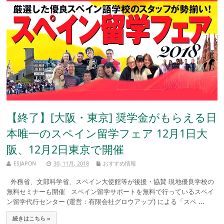
【終了】[大阪・東京] 奨学金がもらえる日
本唯一のスペイン留学フェア 12月1日大
阪、12月2日東京で開催
ESJAPON
30, 11月, 2018
おすすめ情報
外務省、文部科学省、スペイン大使館等が後援・協賛 現地優良学校の
無料セミナーも開催 スペイン留学サポートを無料で行っているスペイ
ン留学代行センター (運営：有限会社グロウアップ) による「スペ ...
続きはこちら »