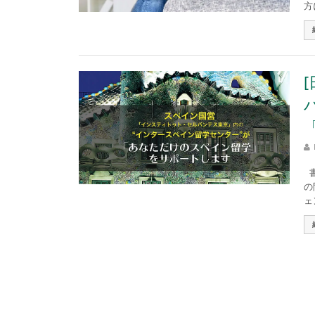
方
書
の
ェ