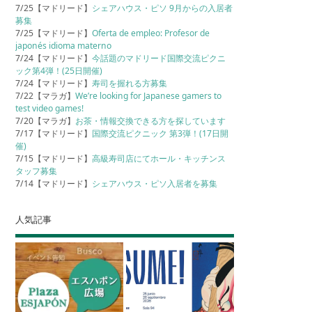
7/25【マドリード】
シェアハウス・ピソ 9月からの入居者
募集
7/25【マドリード】
Oferta de empleo: Profesor de
japonés idioma materno
7/24【マドリード】
今話題のマドリード国際交流ピクニ
ック第4弾！(25日開催)
7/24【マドリード】
寿司を握れる方募集
7/22【マラガ】
We’re looking for Japanese gamers to
test video games!
7/20【マラガ】
お茶・情報交換できる方を探しています
7/17【マドリード】
国際交流ピクニック 第3弾！(17日開
催)
7/15【マドリード】
高級寿司店にてホール・キッチンス
タッフ募集
7/14【マドリード】
シェアハウス・ピソ入居者を募集
人気記事