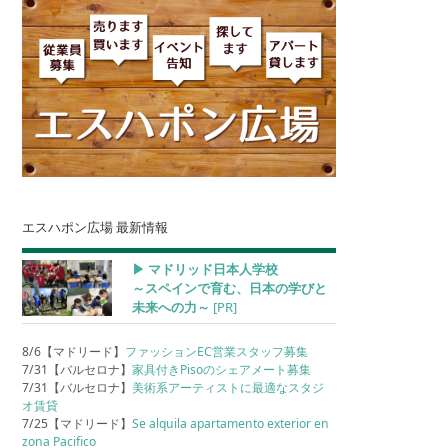
エスハポン広場 最新情報
▶︎ マドリッド日本人学校
～スペインで育む、日本の学びと
未来への力～
[PR]
8/6【マドリード】
ファッションEC営業スタッフ募集
7/31【バルセロナ】
家具付きPisoのシェアメート募集
7/31【バルセロナ】
美術系アーティストに最適なスタジ
オ賃貸
7/25【マドリード】
Se alquila apartamento exterior en
zona Pacifico