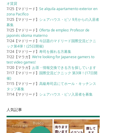
オ賃貸
7/25【マドリード】
Se alquila apartamento exterior en
zona Pacifico
7/25【マドリード】
シェアハウス・ピソ 9月からの入居者
募集
7/25【マドリード】
Oferta de empleo: Profesor de
japonés idioma materno
7/24【マドリード】
今話題のマドリード国際交流ピクニ
ック第4弾！(25日開催)
7/24【マドリード】
寿司を握れる方募集
7/22【マラガ】
We’re looking for Japanese gamers to
test video games!
7/20【マラガ】
お茶・情報交換できる方を探しています
7/17【マドリード】
国際交流ピクニック 第3弾！(17日開
催)
7/15【マドリード】
高級寿司店にてホール・キッチンス
タッフ募集
7/14【マドリード】
シェアハウス・ピソ入居者を募集
人気記事