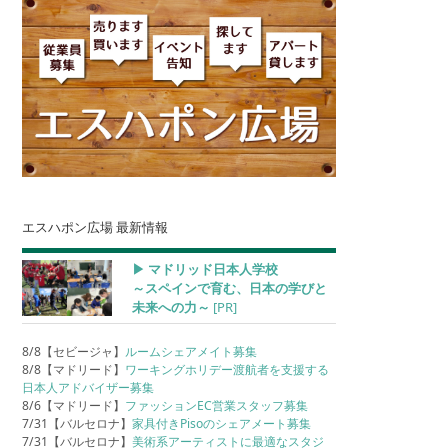
エスハポン広場 最新情報
▶︎ マドリッド日本人学校
～スペインで育む、日本の学びと
未来への力～
[PR]
8/8【セビージャ】
ルームシェアメイト募集
8/8【マドリード】
ワーキングホリデー渡航者を支援する
日本人アドバイザー募集
8/6【マドリード】
ファッションEC営業スタッフ募集
7/31【バルセロナ】
家具付きPisoのシェアメート募集
7/31【バルセロナ】
美術系アーティストに最適なスタジ