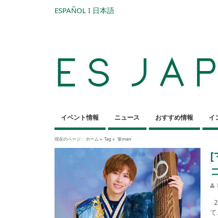
ESPAÑOL
I
日本語
イベント情報
ニュース
おすすめ情報
イ
現在のページ :
ホーム
»
Tag »
箏men
2
て