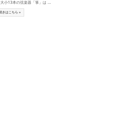
小13本の弦楽器「箏」は ...
続きはこちら »