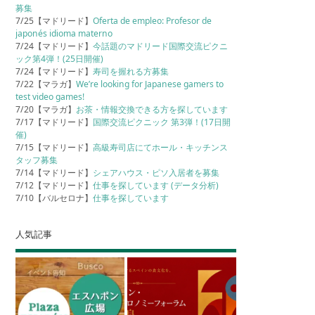
募集
7/25【マドリード】
Oferta de empleo: Profesor de
japonés idioma materno
7/24【マドリード】
今話題のマドリード国際交流ピクニ
ック第4弾！(25日開催)
7/24【マドリード】
寿司を握れる方募集
7/22【マラガ】
We’re looking for Japanese gamers to
test video games!
7/20【マラガ】
お茶・情報交換できる方を探しています
7/17【マドリード】
国際交流ピクニック 第3弾！(17日開
催)
7/15【マドリード】
高級寿司店にてホール・キッチンス
タッフ募集
7/14【マドリード】
シェアハウス・ピソ入居者を募集
7/12【マドリード】
仕事を探しています (データ分析)
7/10【バルセロナ】
仕事を探しています
人気記事