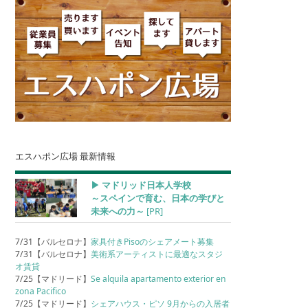
エスハポン広場 最新情報
▶︎ マドリッド日本人学校
～スペインで育む、日本の学びと
未来への力～
[PR]
7/31【バルセロナ】
家具付きPisoのシェアメート募集
7/31【バルセロナ】
美術系アーティストに最適なスタジ
オ賃貸
7/25【マドリード】
Se alquila apartamento exterior en
zona Pacifico
7/25【マドリード】
シェアハウス・ピソ 9月からの入居者