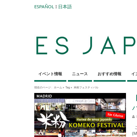
ESPAÑOL
I
日本語
イベント情報
ニュース
おすすめ情報
イ
現在のページ :
ホーム
»
Tag »
米粉フェスティバル
バ
こ
(